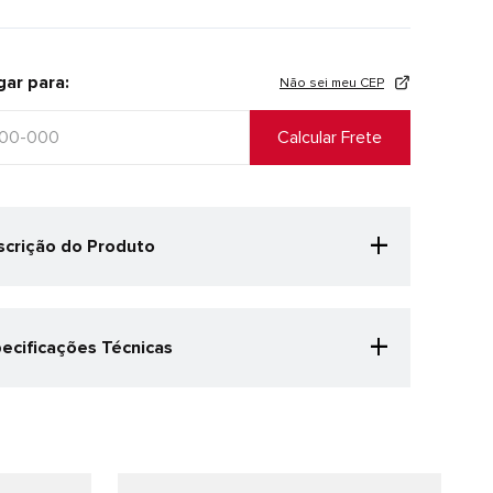
gar para:
Não sei meu CEP
+
crição do Produto
+
ecificações Técnicas
egoria Especificação
ida
nero
inino