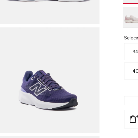
Selec
3
4