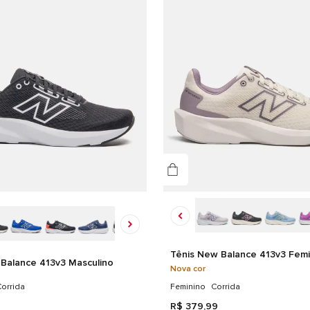
Det
CAB
BO
Tênis New Balance 413v3 Femi
Balance 413v3 Masculino
Nova cor
orrida
Feminino
Corrida
R$
379
,
99