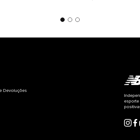
s e Devoluções
Indepen
esporte
positiv