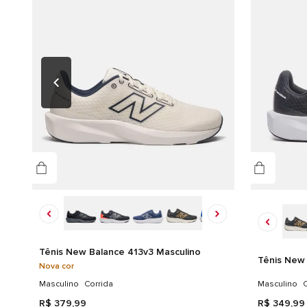
Tênis New Balance 413v3 Masculino
Tênis New 
Nova cor
Masculino
Corrida
Masculino
C
R$
379
,
99
R$
349
,
99