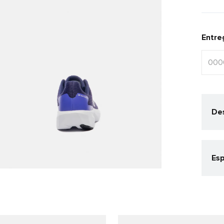
Entre
Des
Esp
Cat
Corr
Gê
Fem