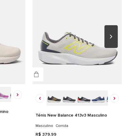
alhes do produto
EDAL/FORRO/PALMILHA: 100% TEXTIL SOLA: 90% EVA 10%
RRACHA
nino
Tênis New Balance 413v3 Masculino
Masculino
Corrida
R$
379
,
99