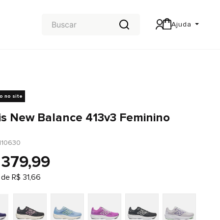
Ajuda
Central de Ajuda
Carteira & Trocas e devoluções
vo no site
is New Balance 413v3 Feminino
110630
379
,
99
 de
R$
31
,
66