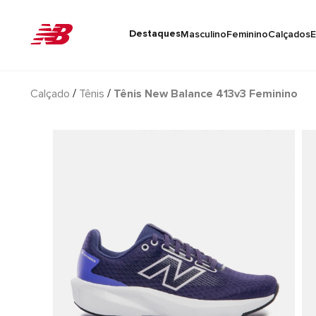
Destaques
Masculino
Feminino
Calçados
E
Calçado
Tênis
Tênis New Balance 413v3 Feminino