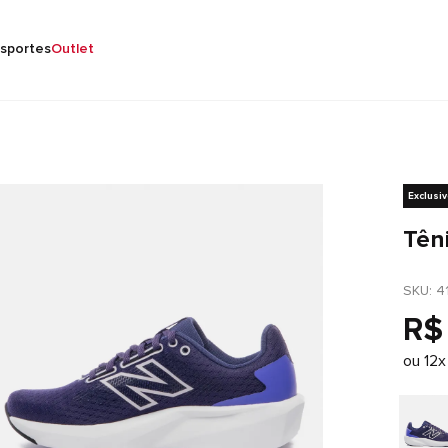
sportes
Outlet
Exclusi
Tên
SKU
: 
4
R$
ou
12
x