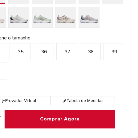
ione o tamanho
4
35
36
37
38
39
0
Provador Virtual
Tabela de Medidas
Comprar Agora