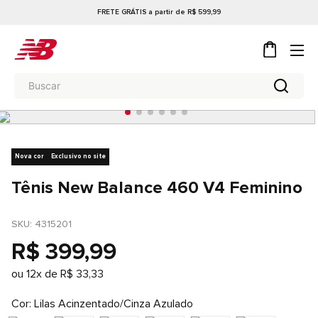
FRETE GRÁTIS a partir de R$ 599,99
Nova cor
Exclusivo no site
Tênis New Balance 460 V4 Feminino
SKU
: 
4315201
R$
399
,
99
ou
12
x de
R$
33
,
33
Cor
Lilas Acinzentado/Cinza Azulado