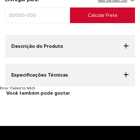
Não sei meu CEP
+
Descrição do Produto
+
Especificações Técnicas
Categoria Especificação
Error:
Failed to fetch
Você também pode gostar
Corrida
Cor
Lilas Acinzentado/Cinza Azulado
Gênero
Feminino
Detalhes do produto
CABEDAL: 86,69% TEXTIL 13,31% SINTETICO FORRO/PALMILHA:
100% TEXTIL SOLA: 80% EVA 20% BORRACHA