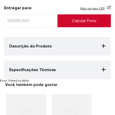
Entregar para:
Não sei meu CEP
+
Descrição do Produto
+
Especificações Técnicas
Categoria Especificação
Error:
Failed to fetch
Você também pode gostar
Corrida
Cor
Preto/Verde Neon
Gênero
Masculino
Detalhes do produto