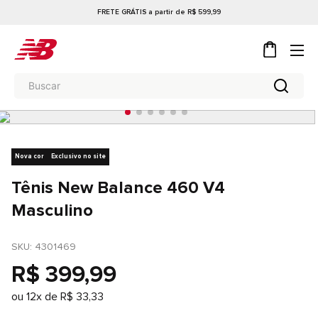
FRETE GRÁTIS a partir de R$ 599,99
Nova cor
Exclusivo no site
Tênis New Balance 460 V4
Masculino
SKU
: 
4301469
R$
399
,
99
ou
12
x de
R$
33
,
33