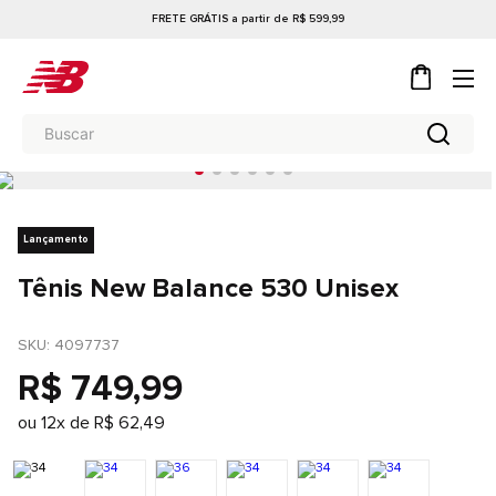
FRETE GRÁTIS a partir de R$ 599,99
Lançamento
Tênis New Balance 530 Unisex
SKU
: 
4097737
R$
749
,
99
ou
12
x de
R$
62
,
49