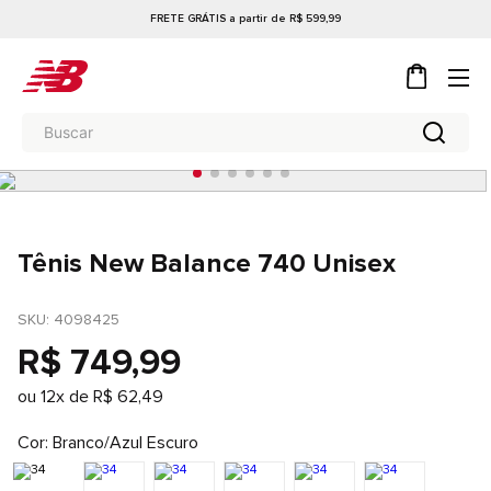
FRETE GRÁTIS a partir de R$ 599,99
Tênis New Balance 740 Unisex
SKU
: 
4098425
R$
749
,
99
ou
12
x de
R$
62
,
49
Cor
Branco/Azul Escuro