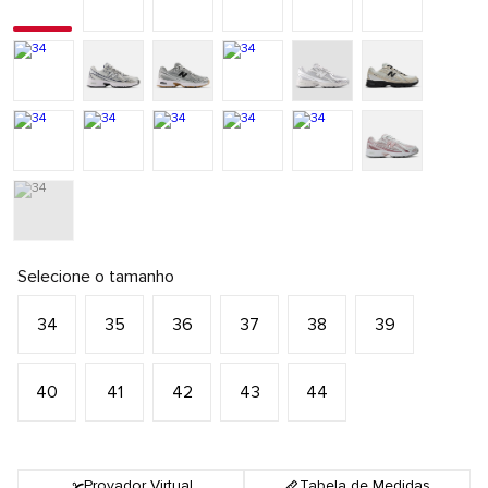
Selecione o tamanho
34
35
36
37
38
39
40
41
42
43
44
Provador Virtual
Tabela de Medidas