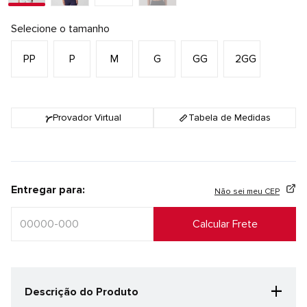
Selecione o tamanho
PP
P
M
G
GG
2GG
Provador Virtual
Tabela de Medidas
Entregar para:
Não sei meu CEP
+
Descrição do Produto