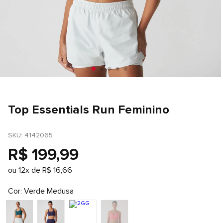
Top Essentials Run Feminino
SKU
: 
4142065
R$
199
,
99
ou
12
x de
R$
16
,
66
Cor
Verde Medusa