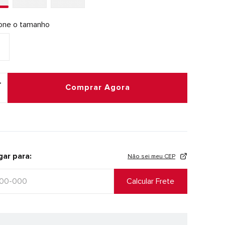
ione o tamanho
Comprar Agora
gar para:
Não sei meu CEP