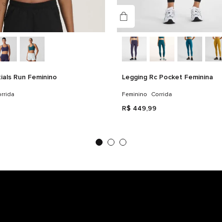
ials Run Feminino
Legging Rc Pocket Feminina
rrida
Feminino
Corrida
R$
449
,
99