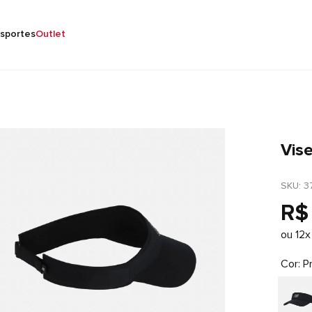
sportes
Outlet
Vis
SKU
: 
3
R$
ou
12
x
Cor
P