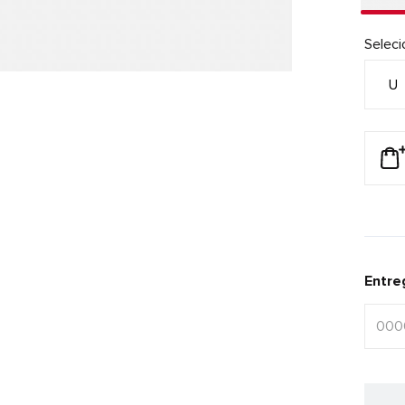
Selec
U
Entre