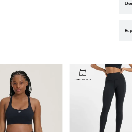
Des
A V
que
Esp
Esp
Cat
Corr
Co
Pret
Gê
Uni
CINTURA ALTA
Det
COR