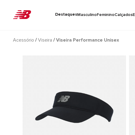
Destaques
Masculino
Feminino
Calçados
E
Acessório
Viseira
Viseira Performance Unisex