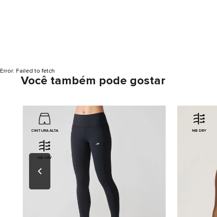
Error:
Failed to fetch
Você também pode gostar
CINTURA ALTA
NB DRY
NB DRY