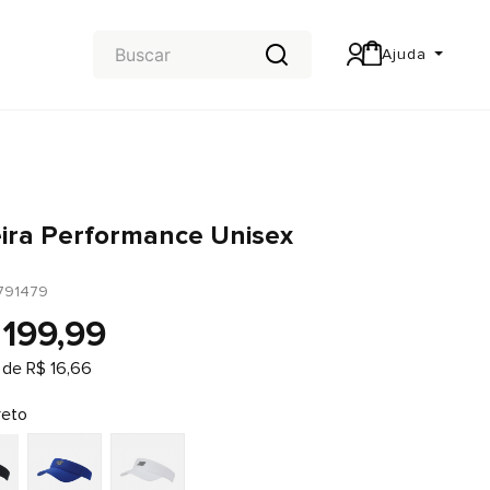
Ajuda
Central de Ajuda
Carteira & Trocas e devoluções
eira Performance Unisex
791479
199
,
99
 de
R$
16
,
66
reto