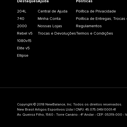
Destaques
Ajuda
Políticas
204L
Central de Ajuda
Política de Privacidade
740
Minha Conta
Política de Entregas, Troca
2000
Nossas Lojas
Regulamentos
Rebel v5
Trocas e Devoluções
Termos e Condições
1080v15
Elite v5
Ellipse
Copyright © 2018 NewBalance, Inc. Todos os direitos reservados.
New Brasil Artigos Esportivos Ltda | CNPJ: 45.075.049/0001-41
Av. Queiroz Filho, 1560 - Torre Canário - 4º Andar - CEP: 05319-000 -