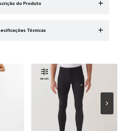
+
crição do Produto
iseira Performance Unisex é a escolha ideal para
m busca conforto e estilo durante suas atividades.
ecificações:
+
ecificações Técnicas
Material leve: 92% Poliéster, 8% Elastano;
egoria Especificação
Faixa com absorção de suor;
Aba estruturada para melhor ajuste e proteção;
ida
Logo NB emborrachado em alto relevo, refletivo;
r
Fecho regulável em velcro para conforto
personalizado;
o
Puxador em silicone personalizado para
nero
facilidade de uso.
sex
NB DRY
alhes do produto
PO: 92% POLIESTER 8% ELASTANO