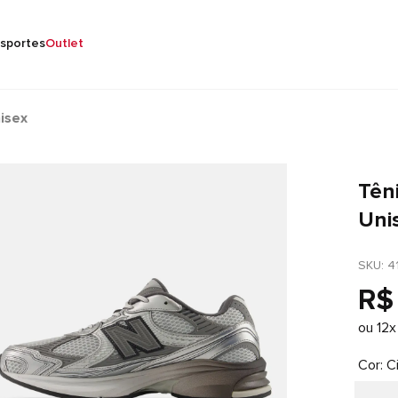
sportes
Outlet
isex
Tên
Uni
SKU
: 
4
R$
ou
12
x
Cor
C