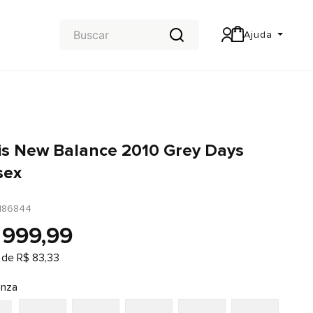
Ajuda
Central de Ajuda
Carteira & Trocas e devoluções
is New Balance 2010 Grey Days
sex
186844
999
,
99
 de
R$
83
,
33
inza