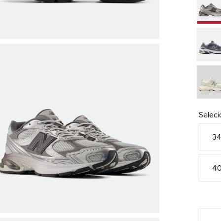
Selec
3
4