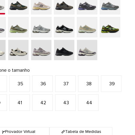
ione o tamanho
4
35
36
37
38
39
0
41
42
43
44
Provador Virtual
Tabela de Medidas