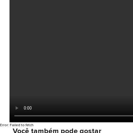
Error:
Failed to fetch
Você também pode gostar