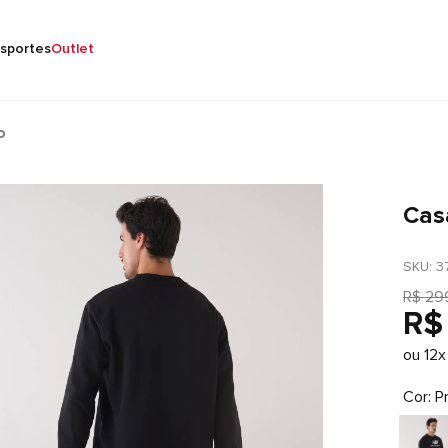
sportes
Outlet
o
Cas
SKU
: 
3
R$
29
R$
ou
12
x
Cor
P