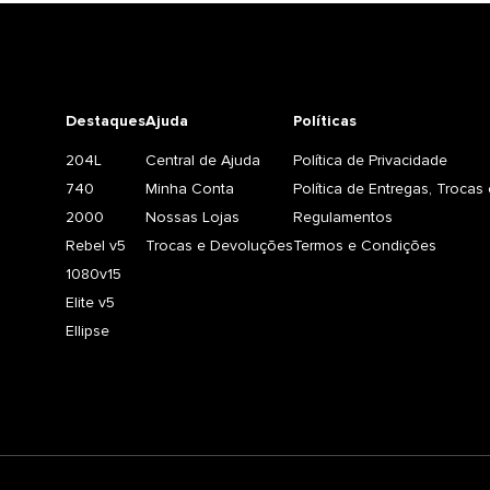
Destaques
Ajuda
Políticas
204L
Central de Ajuda
Política de Privacidade
740
Minha Conta
Política de Entregas, Troca
2000
Nossas Lojas
Regulamentos
Rebel v5
Trocas e Devoluções
Termos e Condições
1080v15
Elite v5
Ellipse