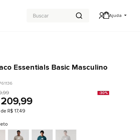
Ajuda
Central de Ajuda
Carteira & Trocas e devoluções
aco Essentials Basic Masculino
761136
9
,
99
-
30%
209
,
99
 de
R$
17
,
49
reto