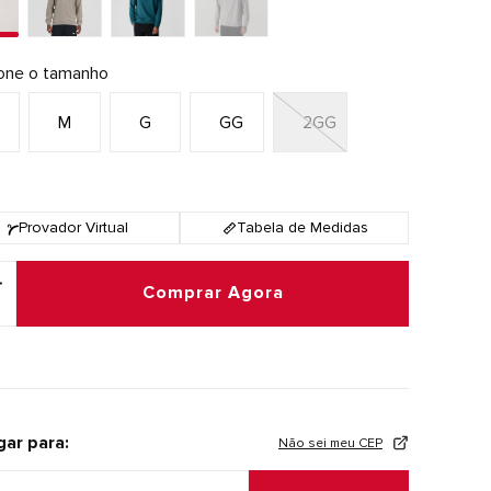
ione o tamanho
M
G
GG
2GG
Provador Virtual
Tabela de Medidas
Comprar Agora
gar para:
Não sei meu CEP