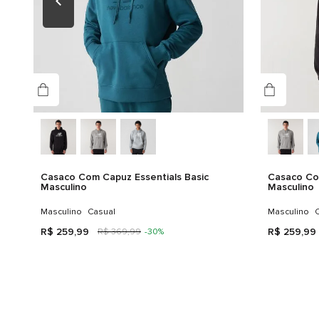
Casaco Com Capuz Essentials Basic
Casaco Com
Masculino
Masculino
Masculino
Casual
Masculino
C
R$
259
,
99
R$
259
,
99
R$
369
,
99
-
30%