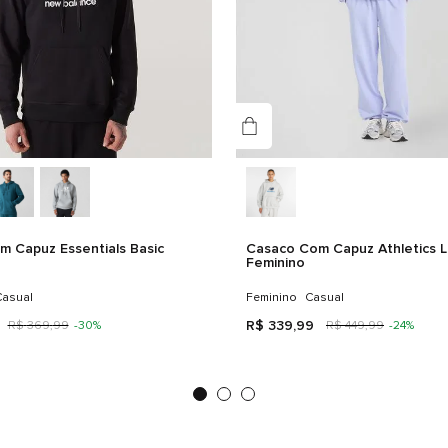
 Capuz Essentials Basic
Casaco Com Capuz Athletics 
Feminino
asual
Feminino
Casual
R$
339
,
99
R$
369
,
99
-
30%
R$
449
,
99
-
24%