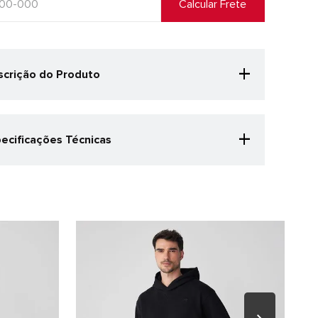
+
crição do Produto
asaco masculino moletom New Balance Essentials
ic foi criado para quem busca conforto e estilo no
a dia.
+
ecificações Técnicas
Confeccionado em moletom sem felpa;
egoria Especificação
Design discreto e elegante;
Ajuste solto e confortável;
ual
Ideal para momentos casuais ou para a rotina
r
agitada.
o
nero
culino
alhes do produto
PO: 68% - ALGODAO 32% - POLIESTER