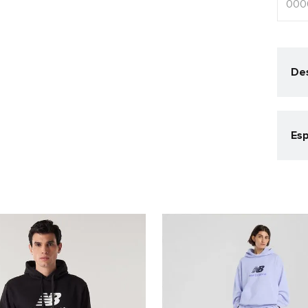
Des
O c
Bas
dia 
Esp
Cat
Cas
Co
Pret
Gê
Mas
Det
COR