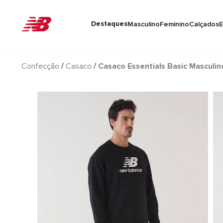
Destaques
Masculino
Feminino
Calçados
E
Confecção
Casaco
Casaco Essentials Basic Masculin