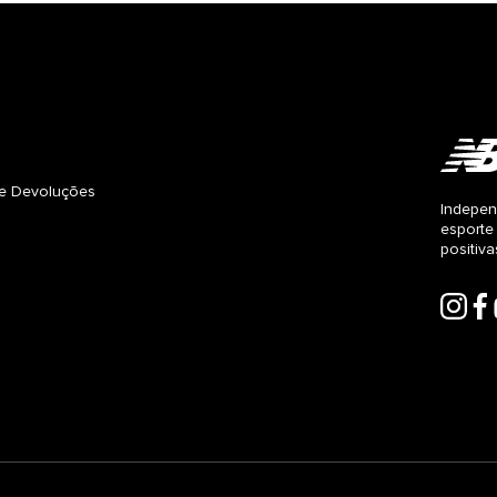
s e Devoluções
Indepen
esporte
positiv