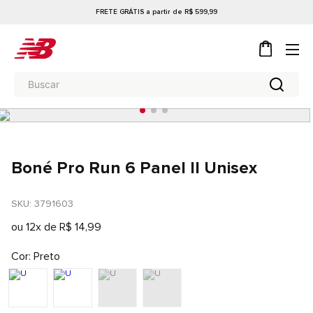
FRETE GRÁTIS a partir de R$ 599,99
Boné Pro Run 6 Panel II Unisex
SKU
: 
3791603
ou
12
x de
R$
14
,
99
Cor
Preto