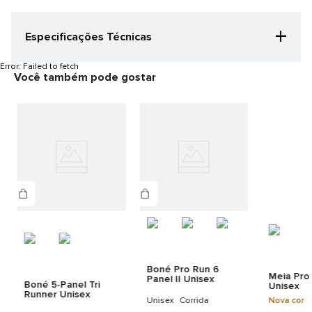
+
Especificações Técnicas
Categoria Especificação
Error:
Failed to fetch
Você também pode gostar
Corrida
Cor
Preto
Gênero
Unisex
Detalhes do produto
CORPO: 100% POLIESTER
Boné Pro Run 6
Meia Pro
Panel II Unisex
Boné 5-Panel Tri
Unisex
Runner Unisex
Unisex
Corrida
Nova cor