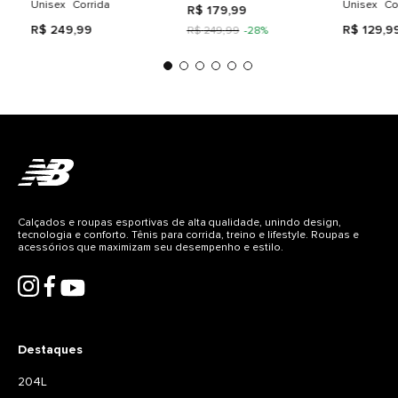
Unisex
Corrida
Unisex
Co
R$
179
,
99
R$
249
,
99
R$
129
,
9
R$
249
,
99
-
28%
Calçados e roupas esportivas de alta qualidade, unindo design,
tecnologia e conforto. Tênis para corrida, treino e lifestyle. Roupas e
acessórios que maximizam seu desempenho e estilo.
Destaques
204L