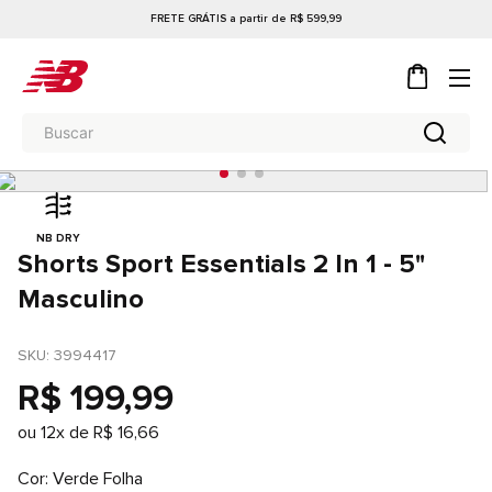
FRETE GRÁTIS a partir de R$ 599,99
NB DRY
Shorts Sport Essentials 2 In 1 - 5"
Masculino
SKU
: 
3994417
R$
199
,
99
ou
12
x de
R$
16
,
66
Cor
Verde Folha