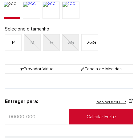
Selecione o tamanho
P
M
G
GG
2GG
Provador Virtual
Tabela de Medidas
Entregar para:
Não sei meu CEP