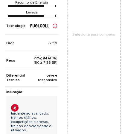
Entressola composta por uma mistura de
Retorno de Energia
PEBAX® e EVA garante absorção de impacto,
leveza e uma sensação rápida sob os pés;
Leveza
Cabedal em Engineered Mesh oferece
respirabilidade e suporte;
Tecnologia
Tecnologia FantomFit - Proporciona suporte
ultraleve com uma estrutura sem costuras
Selecione para comparar
Drop
6 mm
Projetado para um ajuste justo ao pé. Se estiver entre
dois tamanhos, recomendamos escolher o número
225g (M 41 BR)
maior.
Peso
180g (F 36 BR)
Diferencial
Leve e
Tecnico
responsivo
Indicação:
Iniciante ao avançado:
treinos diários,
competições e provas,
treinos de velocidade e
ritmados.