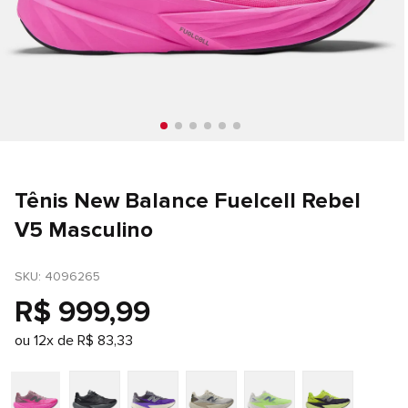
Tênis New Balance Fuelcell Rebel
V5 Masculino
SKU
: 
4096265
R$
999
,
99
ou
12
x de
R$
83
,
33