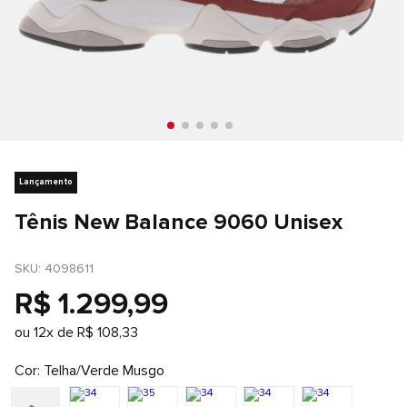
Lançamento
Tênis New Balance 9060 Unisex
SKU
: 
4098611
R$
1
.
299
,
99
ou
12
x de
R$
108
,
33
Cor
Telha/Verde Musgo