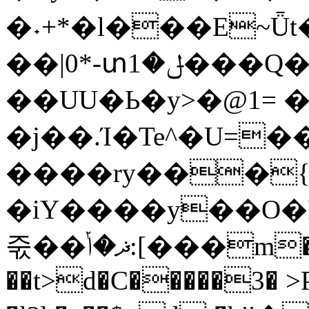
�˖+*�l���E~Ǖ
��|0*-տݪ�1���Q�{}��Z�΍�A�q
��UU�Ь�y>�@1= �
�j��.Ί�Te^�U=��
����ry���{
�iY����y��O�R��
죿��ޛ�ݳ:[���m��=PU�|
��t>d�C�����3� >