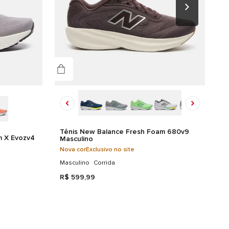
Tênis New Balance Fresh Foam 680v9
m X Evozv4
Masculino
Nova cor
Exclusivo no site
Masculino
Corrida
R$
599
,
99