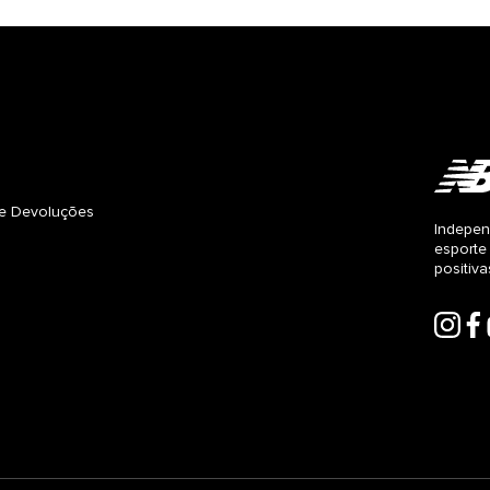
s e Devoluções
Indepen
esporte
positiv