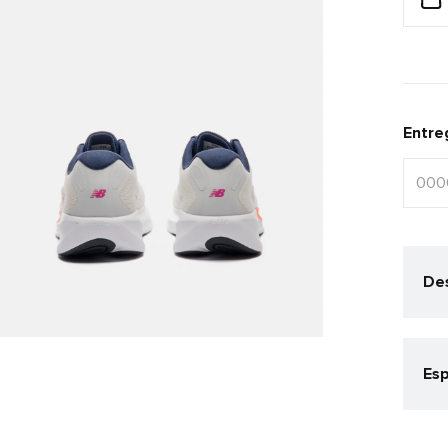
Entre
Des
Esp
Cat
Corr