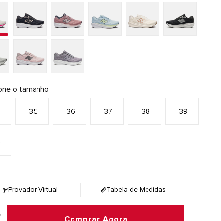
ione o tamanho
4
35
36
37
38
39
0
Provador Virtual
Tabela de Medidas
Comprar Agora