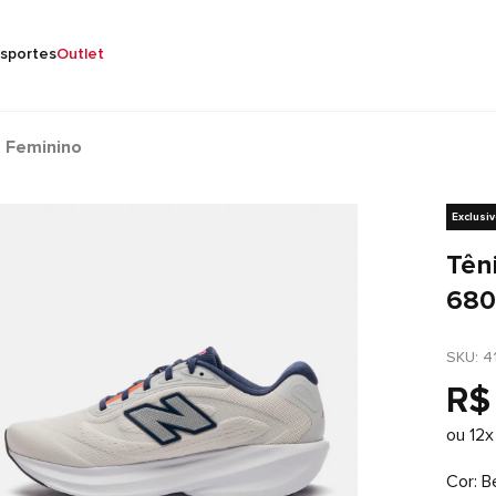
sportes
Outlet
 Feminino
Exclusi
Tên
680
SKU
: 
4
R$
ou
12
x
Cor
B