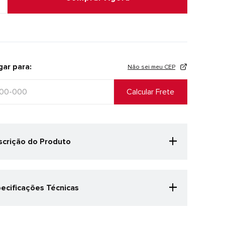
gar para:
Não sei meu CEP
+
crição do Produto
+
ecificações Técnicas
egoria Especificação
ida