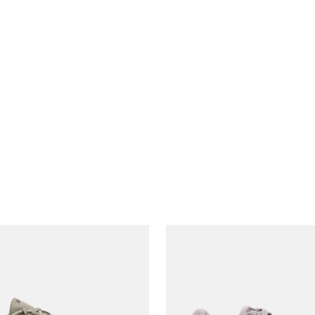
Co
Bege
Gê
Fem
Det
CAB
100
Tec