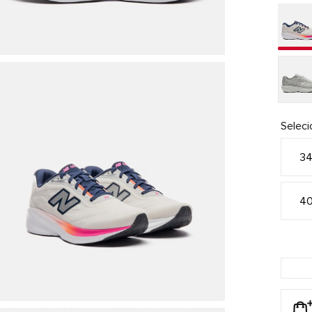
Selec
3
4