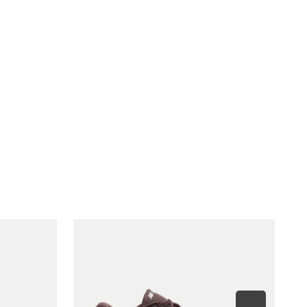
r
 Claro/Laranja Neon
nero
inino
alhes do produto
EDAL: 86,69% TEXTIL 13,31% SINTETICO FORRO/PALMILHA:
% TEXTIL SOLA: 80% EVA 20% BORRACHA
nologias