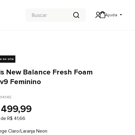
Ajuda
Central de Ajuda
Carteira & Trocas e devoluções
vo no site
is New Balance Fresh Foam
v9 Feminino
114145
499
,
99
 de
R$
41
,
66
ege Claro/Laranja Neon