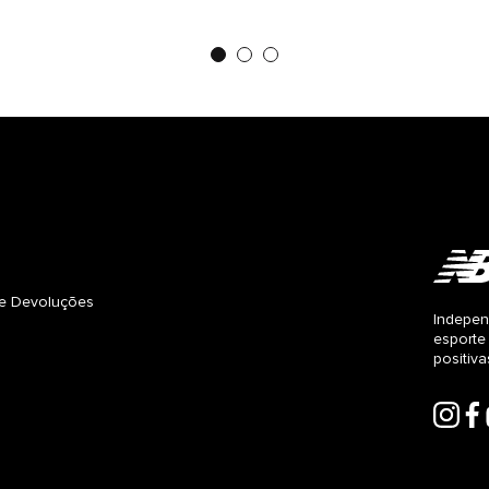
s e Devoluções
Indepen
esporte
positiv