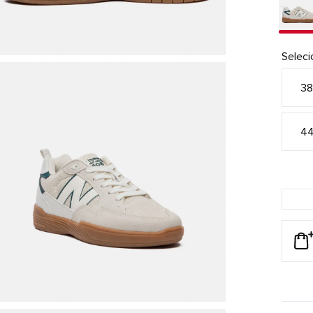
Selec
3
4