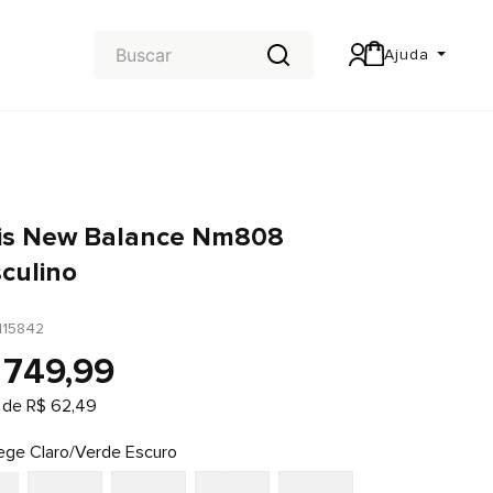
Ajuda
Central de Ajuda
Carteira & Trocas e devoluções
is New Balance Nm808
culino
115842
749
,
99
 de
R$
62
,
49
ege Claro/Verde Escuro