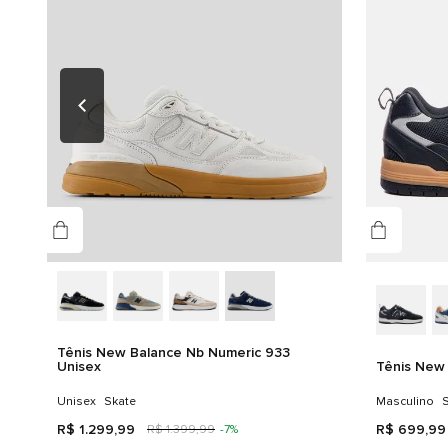
Tênis New Balance Nb Numeric 933
Unisex
Tênis New
Unisex
Skate
Masculino
S
R$
1
.
299
,
99
R$
699
,
99
R$
1
.
399
,
99
-
7%