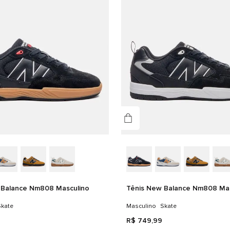
Det
CABE
FOR
 Balance Nm808 Masculino
Tênis New Balance Nm808 Mas
kate
Masculino
Skate
R$
749
,
99