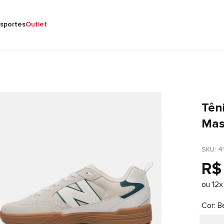
sportes
Outlet
Tên
Mas
SKU
: 
4
R$
ou
12
x
Cor
B