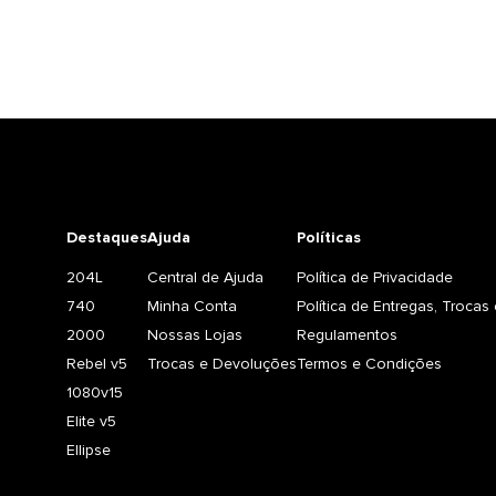
Destaques
Ajuda
Políticas
204L
Central de Ajuda
Política de Privacidade
740
Minha Conta
Política de Entregas, Troca
2000
Nossas Lojas
Regulamentos
Rebel v5
Trocas e Devoluções
Termos e Condições
1080v15
Elite v5
Ellipse