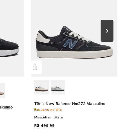
e resistência à compressão;
alhes do produto
Sobreposições em camurça nas áreas de maior
desgaste, garantindo mais durabilidade;
DAL: 47,69% COURO 35,17% SINTETICO 17,14% TEXTIL
Solado em borracha macia, que proporciona
RO/PALMILHA: 100% TEXTIL SOLA: 100% BORRACHA
maior flexibilidade e liberdade de movimento.
Tênis New Balance Nm272 Masculino
culino
Exclusivo no site
Masculino
Skate
R$
499
,
99