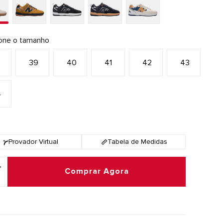
ione o tamanho
8
39
40
41
42
43
4
Provador Virtual
Tabela de Medidas
Comprar Agora