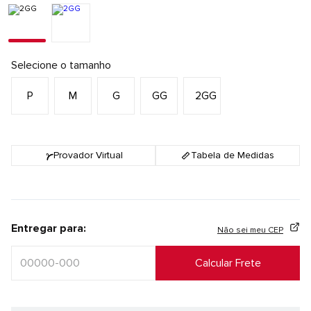
Selecione o tamanho
P
M
G
GG
2GG
Provador Virtual
Tabela de Medidas
Entregar para:
Não sei meu CEP