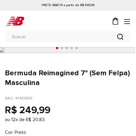
FRETE GRÁTIS a partir de R$ 599,99
Bermuda Reimagined 7" (Sem Felpa)
Masculina
SKU
: 
4140569
R$
249
,
99
ou
12
x de
R$
20
,
83
Cor
Preto