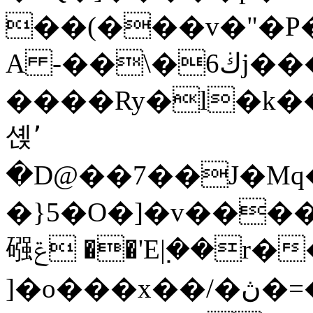
��(���v�"�P
A -��\�ڬ6j����d�G���5[�
����Ry�l�k�
셵٬
�D@��7��J�Mq
�}5�O�]�v���
䃨ݝ ��'E݀|��r��� n�#
]�o���x��/�ڽ�=��q!��_��!�w�U-