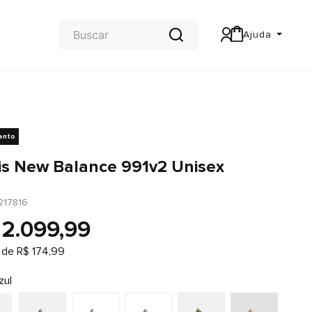
Ajuda
Central de Ajuda
Carteira & Trocas e devoluções
ento
is New Balance 991v2 Unisex
217816
2
.
099
,
99
 de
R$
174
,
99
zul