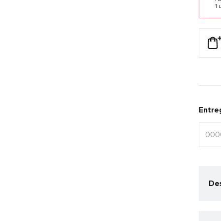
1 
Entre
Des
O p
cor