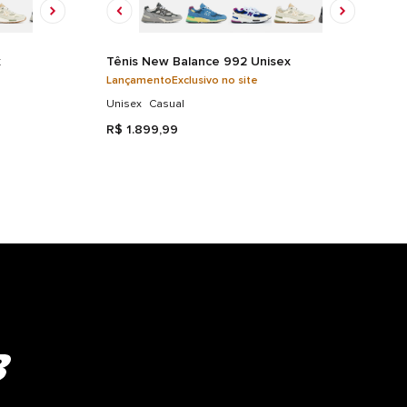
x
Tênis New Balance 992 Unisex
Lançamento
Exclusivo no site
Unisex
Casual
R$
1
.
899
,
99