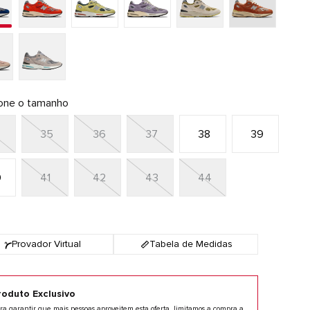
ione o tamanho
4
35
36
37
38
39
0
41
42
43
44
Provador Virtual
Tabela de Medidas
roduto Exclusivo
ra garantir que mais pessoas aproveitem esta oferta, limitamos a compra a