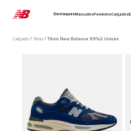
Destaques
Masculino
Feminino
Calçados
E
Calçado
Tênis
Tênis New Balance 991v2 Unisex