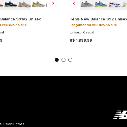
Balance 991v2 Unisex
Tênis New Balance 992 Unise
Exclusivo no site
Lançamento
Exclusivo no site
ual
Unisex
Casual
9
R$
1
.
899
,
99
s e Devoluções