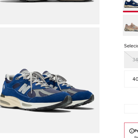
Selec
3
4
P
Pa