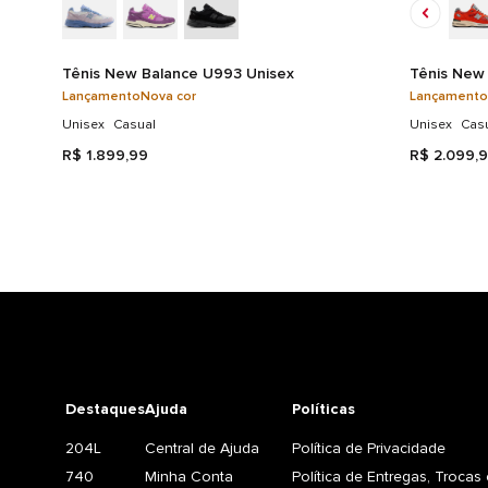
Tênis New Balance U993 Unisex
Tênis New 
Lançamento
Nova cor
Lançamento
Unisex
Casual
Unisex
Cas
R$
1
.
899
,
99
R$
2
.
099
,
9
Destaques
Ajuda
Políticas
204L
Central de Ajuda
Política de Privacidade
740
Minha Conta
Política de Entregas, Troca