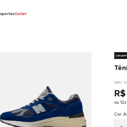
sportes
Outlet
Lançam
Tên
SKU
: 
4
R$
ou
12
x
Cor
A