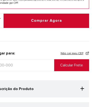
unidade por CPF.
Comprar Agora
gar para:
Não sei meu CEP
+
crição do Produto
ack Made in UK 991v2 ‘Vibrant Chroma’ traz as
es laranja e azul de forma renovada para essa