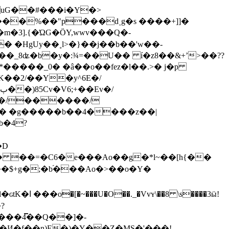
���%��"p���d˰g�s ����+]]�
��m�3].{�ΏG�ӦY,wwv���Q�-
� �HgUy��˳l>�}��j��b��'w��-
�����_0� �â��o��fez�l��.>� j�p
K��2/��Y�y^6E�/
���/������/
�� �g�����b��4����z��|
�D
 ��=�C6�e���Ao��g�*l~��[h{��
��$+g�;�b֜���Ao�>��o�
Y�
����3ӹ!
?
��4̿��Q��]�-
И�f��n)E�)�Y��Z�MS�'���!