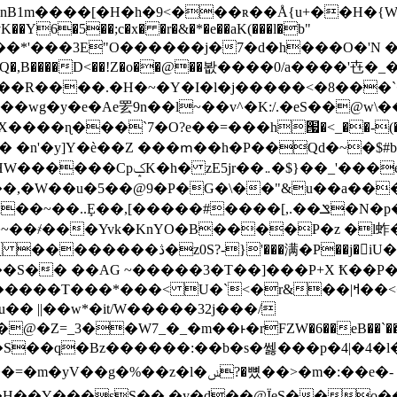
�[�H�h�9<���ʀ��Å{u+��H�{W/�3<.� �:o�U�3
vK��Y6�5��;c�x� �r�&�*�e��aK(���l�b"
���*'���3E"O������j�7�d�h���O�'N
O�$Q�,B����D<��!Z�o��@��봢����0/a����'㔺
���R����.�H�~�Y�I�l�ј�����<�8���`
����wg�y�e�Ae䍗9n��l~��v^�K:/.�eS��
����ɳ���`7�O?e��=���h՗�<_��-(
�u�5��@9�P�G�\��"&u��a���$ݳm������ I;�C���]R,
��҂���Yvk�KnYO�B����P�z �l蚱�$�
'���满�P��j�iU�M{eX�%
 ||��w*�it/W�����32ϳ���/
�`���L����z>�6ݓ�V8��l^����Q�[C�0u�_��~�]��k��@u��P�����X�wq�~D�:>l
S��q�Bz������:��b�s�쎓���p�4|�4�l
�%��z�l�ݭ?�뼜��>�m�:��e�-