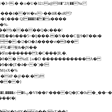
2ػa@H�"2J{��%c
 ����4��W�w>��iѬ�oR ?
�_��{��� QI ���B�َ�a����
�%-
@w\���x�����Q�c���!
�徭��b���5>�lj���-�N���C듶9�F��r�
�.
i�||T�4�+�`)�!
�f��c��>��gy�?
���f�|