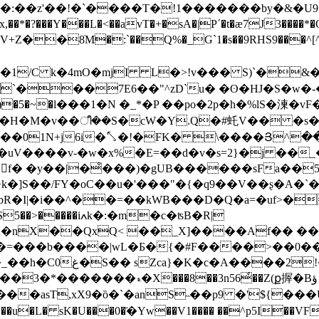
`����T�!1�������by�&�U9�����Nٵ�S�[� �e�b�*,
��V+Z��8ׁM�:`��Q%�_G`1�s��9RHS9���^[^
 `���7E6��"^zD`u� �ʘ�HJ�S�w�
|�wg�H�M�v��ീ��S�cW�Y.Q�#虴V�� �s
��01N+j6i�⤣�!�FK� \����Յ^�
V����v-�w�x%�E=��d�v�s=2}�j ��_�%0
f� �y��|�̊���)�gUB������sFa��5
k�]S��/FY�oC��u�'���"�{�q9��V��ʂ�A�`
�=��kWB���D�Q�a=�uf>����ؽ�f}1@Xh��M�n����H���
Ƙ�nX��QxQ< ��_X]����Af�� �
���=���b����|wL�Ƃ�{�#F����>��
 �;H{��e��x��(�0.�� �B�c���}
'̪��b�&���asT,xX9�ȍ�`�an
S˵��p9 �'${���
��>���u�L� sK�U���0�҃�Yw��V1���� ��^p5I��