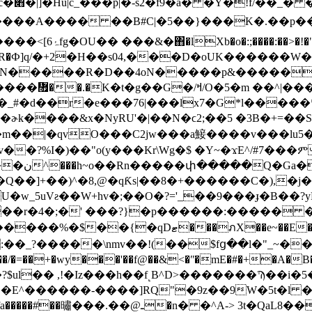
�<*˷�
�j�/���ٸ��G�.���n0P\'�?
x�>R�Ф]q/�+2�H��s04,���D�oUK������
����R�D��4oN�����p&������K�
�m ��^|���՛��s���'�_���o-�fkH�@Ύ�:�5$��
#�d��r�e���76|���lx7�G*l�����*
�ɚk����&x�NyRU'�|��N�ϲ2;��5 �3B�+=��S
R��N"-
Q��]+��)^�8,@�qƘs|��8�+������C�),�j��@_��
E���H���cI��5 ���*��u�vI[�\ɼ8���݊�?
��/�=��+�wy���'��f@��&
<�ʺ�mE�#�+�A�B
�E^������-����]RQ"�9z��9W�5t�l 