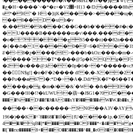
\���������8�N��9&HZ�xv��]ѱ
� w{\
�ج�H>����`˅�*�z+�V2΃=H}3 �/D;a����88s-@ PʃmJP�1��je�|L����+=F���z��1�ؾ���(���[ݶ�_��A��2��vl
u*�H"� H:�]ĳK�����>����ɰ
��8��D �xth�v
�.��0�&���C��G��b�'���#�c�
�U����B������m�v\���.���d��
�o� '���ڄS5���n)��82n����7i!��t��X�qq7U?� qk�yC���1��`Ӈӛ�7c([��
�{��ȸ�1����0�F<6�8�r�1b[
ă'�>8�ƺ����[f>���b�kOz:���o�m�-����S�ݺ�@'�_Ä�Lp�����
�����`�T*����@5p�KQg�F�
�2�e���@;k��0p�6�=�*�����vcM�pt���ݢ���+ oV-$:�2 ,!� �5��1� �N��@hpR��Wx<
�� N$g!] �n�F�2���� dl' �,�-X��
��Pu��ౚ67 l�:*D�>�A�.Ddi*K�F*�$��T�,�T���&��z-��31���ϊ�Zڍ
����g�g �m�/��&`�W� �&�E�9�
�G���!H�!?�kUWU\�薠~�J$G1�?0 O ����0�
����%��D\��f'�Jt�A3��xY�9���f��sW�W.�b��x_
����+��c�����~ SN0��A3V�AY)vH� �۴�;&�*�B}
�(�196�K�^`8��68�`�0Ϊ�{fU����1p.�3�E�+� �a؟CM��q��ʚG���� �*a�{ ��n"O��>�� /� ���B� G�
4��J�qB�]*����ʈ����CF���*<�4��'α
�l[`��rxr�����8+�\��O��5���2��^��_�e0