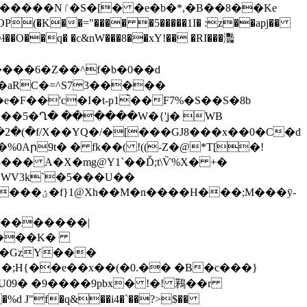
�B��8��Ke
ɫ��O��q� �c&nW
���8��xY!�� �RI���灩
-�aRC�=^S73�����
���5�Ղ� ������W�{'ָj� WB
�2�(�f/X��YQ�/�[���GJ8���x��0�C�d
Aր9t� � fk��( !((-Z�@*T[�!
��� A�X�mg@Y1`��Ď;t\Ѷ%X� +�
�WV3k`�5���U��
;M���ӯ-
��������|
0����K�
U09� �9����9pbx� !�! 鶜��r
VF�%d J"f�q&��i4�`��?>$��