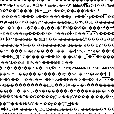
L����Xf���=s��M��Y��pe��p��֙���,
4�Y?�o�w��9�K� o�5U ������.�Y3=�ڱ&\غ���:���Z
:��{m�+ ot�Z�w�y��k�}Eʪ!��y9�m���
���뿚�6�h�{9EԖ)��~������滽����G
�~���7�惏��
˗�����4C�}d���_d��!EY4��
��l^���σzټq�5��u���rS�� F�iN��|���d��
/_햣^´7,�"��|�~��,hS=� �z$^�u��F����
.��M,��aW�Y���hNO��|
�d'��*��R�˼!բ9,�Cv8(W����i�<�M>[��z�
E�}0l����������aCQ��N$=}��>�������
;;��[�Ǉ�~�SԆN�&�f�����7�Y���K�j��EV�
RU��H�M��܅���MK���x';F��ș7��{.�XQ�˦�T�T�|