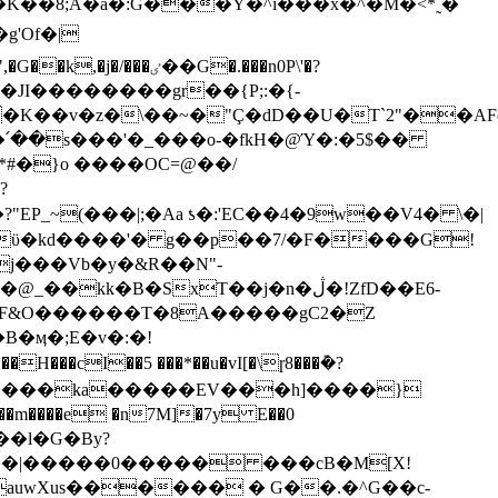
W��JI��������gr��{P;:�{-
�v�z�\��~�"Ç�dD��U�T`2"��AFd
#�}o ����OC=@��/
?
kk�B�SxT��j�n�ڷ�!ZfD��E6-
��m����e �n7M]�7y E��0
��|�����0����� ���cB�M[X!