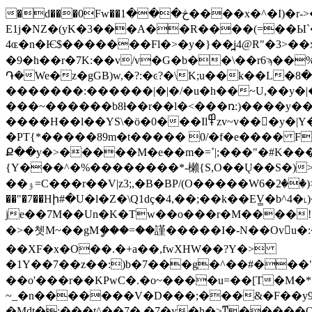
�d���0Fw��څ���1����x�^�I)�r->�A�������^χ��r�V���� `l�D�jy � uG��#���i�Y�>
E1j�NZ�(yK�3���A��R����(=��Ы`
4ɶ�n�Ѥ$�������Fl�>�y�}��̪j4@R"�3>��xbD
�9�h��r�7K:��v/v�G�b��\��r6ϡ��%
֏�We�z�gGB)w,�?:�ͼ?�\K;u��k��L�ب\� ��8˚H�������$8֭�l��0Q���Y^o��eS��_8ʥ�b�y�:¾=��U�� í�z8��&+ʼ>��??
�������:������|�|�/�u�h��~U,��y�|�
���~������b8ƚ��r��l�<���ռ:)����y��4�
����H��l��YS\�ö�0���Il߾zv~v���y�|Y����4�?[��⸘f8 �N�Ţ(O�g����<��o��ٻ��)85Cv�V6;+��Ev�/
�PT{*�����89m�t����� 0/�f�e���� F
Ք��y�>�ֺ����M�e��m�=˚|;���"�#K�
{Y���^�%��������*-櫴{S,O��Ų��S�)>��
��ۉ=C���r��V|z3;,�B�BP/(O�����Wۂ<(��2�6$S�y�v}�:?|
��"�7��Hի#�U�l�Z�\Q1dç�4,��;��k��EV̳�b
je��7M��Un�K�Tw��o���r�M����!
�>�쳇M~��gMީ���=��謹�����I�-N��Ovu�
��XF�x�O��.�+a��,fwXHW��?Y�>
�1Y��7��z��:)b�7���g�^��#���"v;�x��cq��vM��F���
��o'���r��KPwC�.�o~����u=��[T�M
~_�n�������V�D���;���&�F��y9
�Mdt�:���t^��7�,�7�y�h�>ͳ����