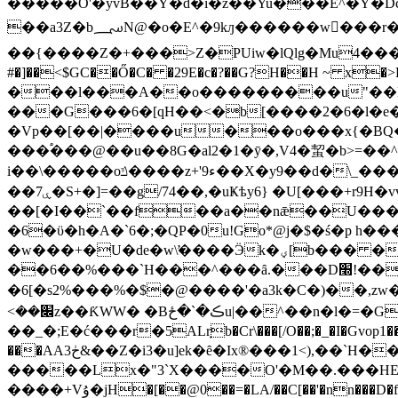
�����O'�yvB��Y�d�i�z��Yu���E^�Y�Dc�׋�|]�Hu|c_���р|�-s2�f9�a� �Y�ǃf/��_� �K��8;A�a�:G���Y�^i���x�^�M
��a3Z�b؄N@�o�E^�9kԓ������w󾷱���r����A���� ��B#C|�5��}���K�.��p��g'Of�|
��{����Z�+���
>Z�PUiw�lQlg�Mu4������<[6ۂfg�OU�� ���&�΋�lXb�o�:;����:��>�!�",�G��k,
#�]��<$GC��Ő�C� �29E�c�?��G?H��H ~ 
���l���A��o���������u"��N�
���G���6�[qH��<�b[����2�6�l�e����៟��.�K�t�g��G�/ߞ/O�5
�Vp��[��|����u���o���x{�BQ�_
���֠���@��u��8G�al2�1�ȳ�,V4�蛪�b>=��^
i��\�����oݿ����z+'9ء��X�y9��d�\_���m��|�qvO���C2jw���a鯜����v���lu5�?"EP_~(���|;�Aa ƾ�:'EC��4�9w��V4� \�|
��ۑ7�S+�]=��g/74��,�uҜѣy6} �U[���+r9H�vv��?%I�)��"o(y���Kr\Wg�$ �Y~�ϫE^/#7���ምϋ�kd����'� g��p��7/�F����G!
��[�I��`��f��a��nǣ��U����ن^���h~o��Rn�����փ�����Q�Ga�j���Vb�y�&
�6�ϋ�h�A�`6�;�QP�0
u!Go*@j�$�ś�p h���
�w���+�U�de�w\̛����Ӭk�ؠ[b��� �U�w_5uVƨ��W+hv�;��O�?='_��9���ɟ�B��?yF&O������T�8A�����gC2�Z
��6��%���`H���^���ȃ.���D׭!����r�4�;�' ���?}�p������:����� �B�ӎ�;E�v�:�!
�6[�s2%���%�$�@����'�a3k�C�)��,zw�����%�$��{�qDޓ���ภX��e~��
<��׌z��ƘWW� �Bڪ�`�ځu|��^��n�l�=�G:��_?�����\nmv��!(��$fց��l�"_~�����ka�����EV���h]����}
��_�;E�ć���r�5AL݀rb�Cr\���[/O��;�_�I�Gvop1�
���AAڂ3&��Z�i3�u]ek�ȇ�Ix®���1<),��`H��?$ul�� ,!�Ӏz���h��f˻B^D>�������Ϡ��i�5��l�G�By?
�����Lx�"3`X����O'�M��.���HE
����+Vۇ�jH�[��@0��=�LA/��C[��'�nn���D�fa�����#��㬘���.��@ـ�n� �^A-> 3t�QaL8��auwXus������ � G��.�^G��c-