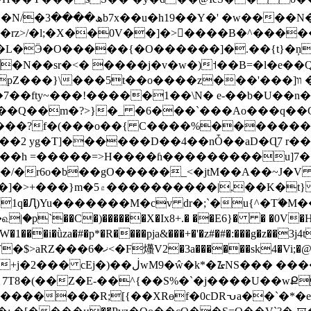
���N��/}
;�X��0V��]�>����B�^������C��?,�N��俨
�N��sr�<� ����j�v�w�)˦��B=�l�e��
t��o����z���'���]װ �X5�����l�=�z��h#�=]���
�7��fty~���!�����1��\N� e-��b�U��n
�m�?>}�_ �6���`���Ao���q��Gzw��ό6
���?f�(���o��{ C����%�������
�}��h =�����=>H����ɦ���������u]7
£#i�/�r6o�b��gO�����_<�jtM��A��~J�V
Ƙ�M�!�hsS �*���-zҢ�}�c �/
S8�1q�Ԯ)Yu�������M�cv dr�;ˋ�u{^�Tۧ�M
`��C�)������X�Ix8+.� ��E6}� � �0V�H�=\
��sk4�Vi;�@���9��
�k*�ᮅNS��� ����Y/ � �'�o-
,L 7T8�(��Z�E-��^{��S%�`�j����U��wՔ
��������R;[{��XRɵf�0cDRᕃa��`�*