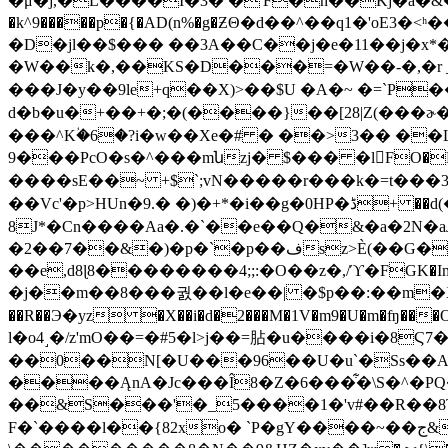
�μ�j,�L����I�3� �'F�h��Kj�a�&�
�k^9�����p�{�AD(n%�g�ƵΘ�d��^��q1�'
�D�jl��$��� ��3A��C��j�e�11��j�x
�W��k�,��KS�D���=�W��-�,�r 
���J�y��9le+q��X)>��$U �A�~ �=`P�
ԁ�b�u�+��+�;�(����}��[28|Z(���ɚ�
���^Kؙ�6�?i�w��Xe�# � ��>3�� ��L�
9���PcO�s�^���mնzj� $��� �lFO�R"\��Qi
����sE��~ +$`;vN�����r���k�=t�
��3
��Vc'� p>HUn�9.� �)�+*�i��g�0HP�ڈ+ ��d(�-�SR&d *�a��l쨰��֪�5�J���a�ŋ�`V��x���y��
8J*�Cn����Aa�.�`��e��Q�&�a�2N�aJ
��e,d8ɭ8��������4;;:�O��z�,/ϓ�FGK
�j��m��8���궔��l�e��|͘ �$p��:��m�X�h� ������*0O���m߃
��R��Э�yz �X��i�d�2���M�1V�m9�U�m�ʩ���O�tk���4\��������-�فsa�ܴ!t
l�o4˼�/z'mO��=�#5�l>j��=胋�u����i�8Ϛ7�r�d﯆r݀u2��>tn������ �x
��0��N[�U���96��U�u`�Ss�
����ĄnA�Jc���Î8�Z�6���͋�\S�^�PQ�
��&S���'�_5����1�'v#��R��8T
F�`����l��{82xo� `P�gY����~��ج&j�_Tcg���ڥr\Z�{&�@�wh1 x�[�*�7PΤP6����ە3f-�m�E����4|"�