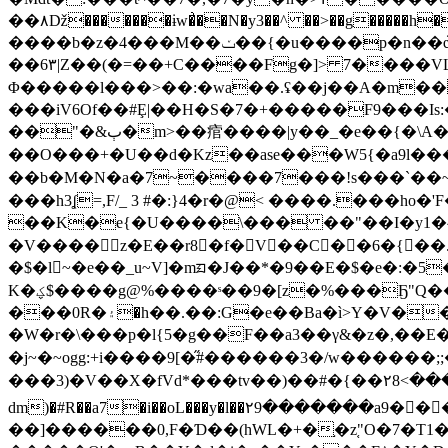
��٨ǅ�������ɨw�͗��N�y3��^ ��>��g�����h� @�'uyBVϗp۞� nn�ܬ�~V,���nQ΋2�>�W�ח7u�\d%
����b�z�4���M��ݖ��{�u����p�n��ѽ�7��U��/�,s|� c�o�\,��4��)��!
��6۳|Z��(�=��+C����Fg�]> 7����V
Φ�����l���>��:�wa��.ʢ��j��A�m��i�I�<˗ˢ*�
���iV6Of��#Ȩ|��H�S�7�+�����F9���Is
��"�&ٻ�m>��痯����|y��_�e��{�\A�~K�Kz��%p���/�7�0 ϋ��?�D��oY�����X6E9m�Y�7��e�\��~����|
��O���+�U��d�Kz��ase���W5{�a9l�
��b�M�N�a�7~����7���!s���`�
���h3ʆ=,F/_ 3 #�:}4�r�@< ����.���ho�'F�2 =\;���%{�j،ʗ��`
��K�e{�U����\��� ��"��I�y1�^��F
�V����z�E��r8�f�V��C��6�{��
�$�l~�e��_u~V]�mᤀ�J��*�9��E�$�e�:�5�
K�ؼ$����g@%����ˢ��9�[z�%���Ҕ"Q���W = ��g��|�7���2�ӣ@�^ZE�7�Glo�p�����A�/�ӗ�Wa��G=���?
���0R�۽�h��.��:G�e��Ba�ì>Y�V��^�Y��`��2�_�N^ ./a��E��rX�^�Z0{w �j����u�]��� ��/
�W�r�\���p�l{5�g��F��a3��γ&�z�,��
�j~�~ogg:+i����9[�̋#������3�/w������
���3)�V��X�fVd*���tv��)��#�{��٢8<�����Xf��7��G�'���p]b⤬��pV6���t�|��շ�y}T-��{�r0X��֏g?
dm)�#R��a7�i��oL���y�l��٢9�������a9��ٰ��F9���i�WG���g��QF��
��]������0,F�Ɗ��(hWL�+�֣�z֚"O�7�T1��Q����rزDQ!2��ңz����S`��0������s{=��a6������q$Q���N�c����FR����B�r0�V���T�pz�J$��F