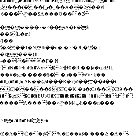
�L�����<���NyO? ��5R�Y1d�� A��@=;�� ��-
�+6���@�̷�SA���O���3
i������7�<��iA�F�$
��$L�m!
r��1�NJb��n�.�>!� ꏀ,�� |
{-����F� N
�#�ge�'����$� �h��WV~k��
C]�����$|[$FQ�K!�u�;Cs��IXR9 ��
K�C�ȇ�EUbQ�XT���b����2��"}��}e�;�d`�
�����A�����>@�M4بh���n���|
�)Ix� 9��Z�A�^Ȅ��@%�E��#$� ���⩠�A�-