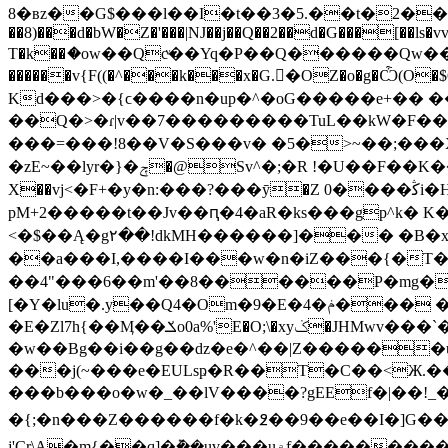
8�вz��G$���l��I�t��3�5.��t�2��nB1m���
��8)���d�bW�Z�'���|NJ��j��Q��2��d�G���[��ls�v
T�k��ަ�ow��Qcͮ��Yq�P��Q������Qw
������v{F((�^���k���x�G.�ًOZ�o�g�Ѽ(
Kd���>�{ϲ����n�up�^�oG�����e+�� 
��Q�>�ɾ|v��7���������TuL��kW�F
���=���!8��V�S���v� �5�>~��;���X
�zE~��lyr�}�ݼ�@Sv^�;�R !�U��F��K�� �n'�y]Y�ѐ��Z ���ՠ��h�P��Qd�~�$#b�:�/2�O�Δ����vt�$��
Χ��vj<�F+�y�n:���?���ӯ�Z 0����ﯕi�HW������CpݤK�h� zE5ϳr��܅�$}��_'���eG�풧&�jN��
pM+2�����t��Jv��ԥ�4�aR�ks���gp^k� K��,�W�
<�$��Ą�g٢��!dkMH������]��� �B�x��~��..Ȩ��,[�����#����[,.��ݏ�N�p�8�� %zE }ߍ�D �����������A�
��a���I,����I���w�n�iZ���{�T�~
��4"���6��m'��8������P�mg� ��������ڎ�z0S?-}
[�Y�lu�.y��Q4�Om�9�E�4�ݥ��� ��S�� ��AG ~�����3�T��]���P+X Ҟ��P��4P �@��:� }
�E�Zl7h{��Ӎ��ݎo0a%'E�O;\�xyݢ�JHMwv���`�����T���*���< U�`<�r&��|ߞ��<���}
�w��Bg��i��g��ǳ�e�^��|Z������u��
���j(~���e�EULsҏ�R��T�C��<Ж.��@�Z=_3��W7_�_�m��ͱ�rFZW�6��eB�
���b���o�w�_��lV����?gEEf�|��!_�
�{;�n���Z������f�k�߶��9��e��I�]G���=�m�yV��g
j'Cr\A�m{��q]�݉��uv���u۾f���������H��Y���sS�� �y�d��@ΪeS��o��W�*g9Y�ȸ��{nZ/��?