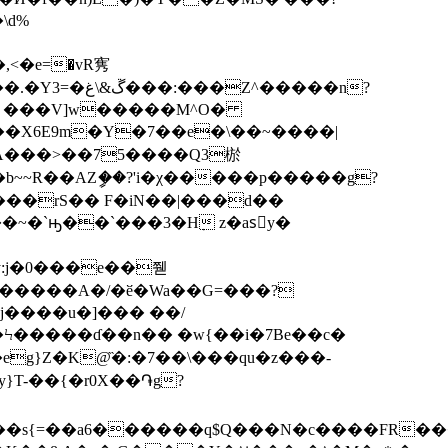
<�e=�vR㝦
^�����n?
.� ���V]w�����M^O�
�Ѩ���>��75����Q3棜
�b~~R��AZީ��?'i�χ�����p�����g?
~�`ԣ��`���3�Hٜ z�asَy�
Vy:ϳ�0���e��쮇
Ϟ�����ɗ��n�� �w{��i�7Be��c�
eg}Z�K@̏�:�7��\���qu�z���-