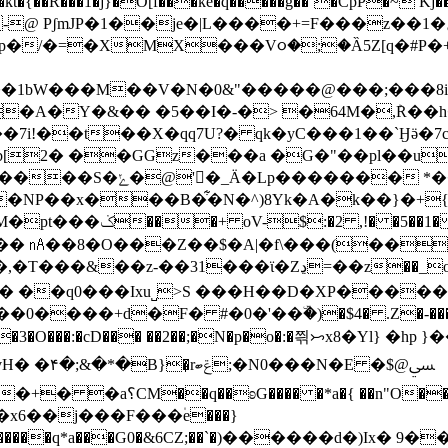
�kt�{��R���1�j}�O[f���ke�q�����g��`�CpP�~ Kĵ�
�p�/�=�XMX���V૦�;
�Ȁ5Z[q�#P
�1bW���M��V�N�0&"�����@���;���8
A�Y�&�� �5��I�-�> �64M�,ܰR��h
2� ��GGz���a �G�"��pl��u�8
�� *��x|���{h
NP��x���B�͋�N�^)8Yk�A�k��}�+
;�@赶0�R ��]a�cpǆ1
2�� ㎁��8�O���Z��$�A|�f\���(
���
=��z��_o��_(���hֳhӻAK��@4���R�7@����4��t
 ��q0���Ixu˽>S ���H��D�XP�����
���+d�F� #�0�'��ۜ�)�$4� .Z�-�����qx
�3�O���:�cD��� ��2��;�N�p�o�:�쯲ᝥx8�Yl} �hp }
�̞rݝބ;�N0���N�Eﴘ@$�
 g�x6��j���F���۠e���}
8��0��H�����q*a���G0�&6CZ;��`�)������d