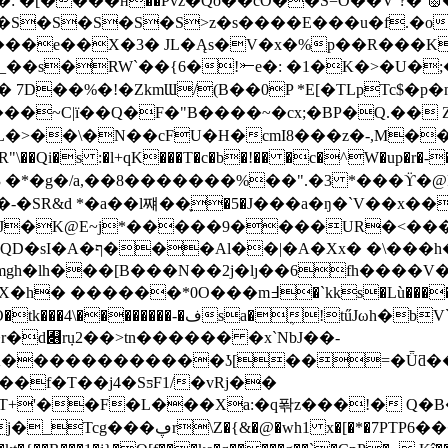
: �[����н��Pvz�Qo��cO��S=O��V`?� ⩐�
oE3�<ʰ��S�S�S�S�S>z�s����E���u�f
*���e��X�3� JL�Ąs�V�x�%p��R���K
_��s�RW`��{6�!⤜e�: �1�K�>�U�
� 7D��%�!�ZkmƜ/(B��0P *E[�TLpTc$�p�
��~C|ї��Q�F�"B����~�cx;�BP�Q.�� Z
>��\�N��cFU�H�cmI8���z�-,M��2�4�
�s :�l+qK���T�c�b�!�� �c�^W�up�r�-�G
 �*�g�/a,��8�������%��".�3 *���ϔ�@R�B
�K@E~j*�����9����UR�<�����c�ڮA
�2��7��&�)�p�`�p��فsz>Ѐ(��G�QD�sI�A�ף���Al��|
�A�Xx� �\
���h�
�Іmgh�lh���[B���N��2j�lȷ��6fh����
�`kks�Lù����a�uX^|��W�w0���Ȃ
űJωh�bV`})N�F� ���Qp��_T����
`NbJ��-
�A������������ʖ[��=�Ǖƌ�
�f�T��j4�SƽF1/�vRj��
+'��F�L���Xa:�q퐊z���!� Q�B�