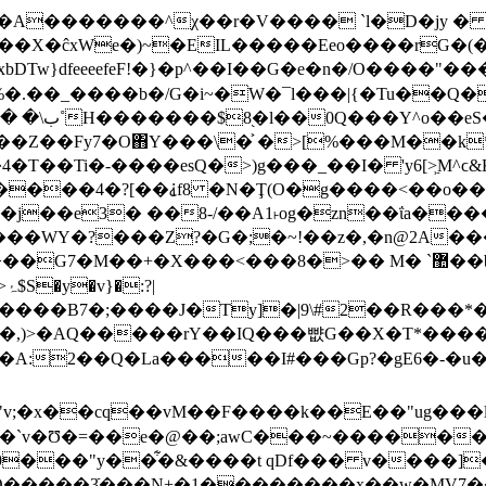
��X�ĉxWe�)~�EIL�����Eeo����rG�(
Tw}dfeeeefeF!�}�p^��I��G�e�n�/O����"�
�.��_����b�/G�i~�W�¯l���|{�Tu��Q�
�Z��Fy7�O΋Y���\�͐ �>[%���M��k*
T��Ti�-����esQ�>)g���_��I� 'y6[>͖M^ϲ&
�j��e3� ��8-/��A1˫og�zn��ΐa�
����WY�?���Z?�G�;�~!��z�,�n@2A�
G7�M��+�X���<���8�>�� M� `޺��b�4?
^4�˪)����B7�;����J�Ty]�|9\#2��R���*
�,)>�AQ�����rY��IQ���뺪G��X�T*����
:�A:2��Q�La�����I#���Gp?�gE6�-�u
�k��E��"ug���l�ɢtK�ا ���o�[�~���U�O��._�Vvʏ\��8 \s
�*�`v�Ʊ�=��e�@��;awC���~������
���"y��͋�&����t qDf��� v����]�
�O�����3ֿ���N+�1��������x��w�MV7��