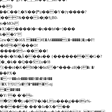
ע���Y�קϝ����?
Qo�MOs
�k��5"
X ���#E�A6�����{�+����{�|л�F!
�M6� ���O!
���c�Nt�߽Ǡ���a�� {��������G�?
 �_�k� �Q��Ś{u�!8
���PX�
^��nfe���#��H�b�S�#��
�5��j s�7P�J�Lm���g|��0e%-
�e����� ��'�Ja�X�*��