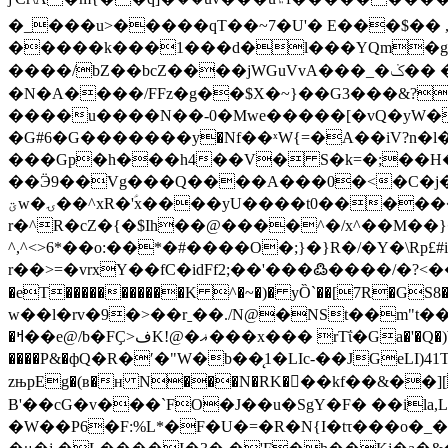
�_���u˃�����qT��~7�U'� E���$�� ,�N/�ھ����3b7x��u�h19��Y�' �w�
�����k���1���d�l���YQm�g�rz>/�l
����/bZ��bcZ����jWGuVvA���_�ݢ�� �L�Ӭ�O�����{�O������]�.��{t}�ņ��7&���ϋ�j�S̖;B0-
�N�A����/FFz�g��$X�~}��G3���&?
����u����N��-0�Mwe�����[�vQ�yW�pZ���}\���5
�G#6�G�������у�Nf��ˣW{=�A��iV?n�l
���Gp�h���h4��V� S�k=�;��H��Q�
��Ӭ9��Vg���Q����A���0�<�C�j
ؾw�ۍ��^xR�'ؑx����yU����t0�������2 yg�T]������D��4��nȰ��aD�Ɋ7 r������$\ޝ����!
r�^R�cZ�{�$Ih��@����^�/x^��M�
^,^<>6*��o:��*�#����O�;}�}R�/�Y�\Rp
r��>=�vrxY��fC�idFf2;��'���߷����/�?<��]�>+���}m�5۾����������|,��K�t} {��r4�
�eT�����������K ^�~�)� yȌ`��[7R�G
w��l�rv�9�>��rˍ��./N@�NSt��m"t��௳|�p
�ߞ��e@/b�FҪ>فK!@�ޣ���x��� rTΐ�Ga�'�Q�)W�1���i�ǜza�#�p*�R����pja&���+�'�z#�#�:���g�z��3j4t�X¨J1 e�'�*����-ǌ
����P&�фQ�R�ʹ�"W�b��̨1�LIc-��JGeLI)41T�$>aRZ���ޚ�6<�F爡V2�3a����
zњpEg�(ʙ�ʜ N���N�RK���kf��&��][+j�2��� cEj�)��ڶwM9�ŵ
B'��cG�v���`FO�J��u�SgY�F� ��ila
�W��P6�F:%L*�F�U�=�R�N{Ι�tτ���o�_