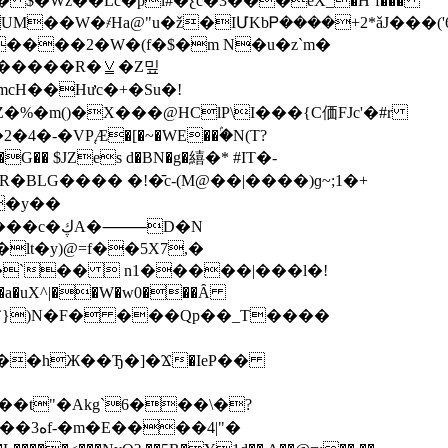
 $�Wz��Lc�pl#�ƹc�3���ѐX_�H`f���
.�oUM��W�҂Ha@"u�ž�IՄKbᏢ����+2*ǎ
����2�W�(f�$�m N�u�z`m�
;�����R�⩣�Z밒
mcH��Hưc�+�Su�!
�%�m()�X���@HClP\I���{C価FJc'�#r
-�VP֚Æ�[�~�WE��ۢ�N(T?
�� $JZes d�BN�g�繥�* #IT�-
LG���� �!�̄c-(M@��|����)ɡ~;1�+
�⸻D�N
lt�y)@=f��5X7,�
V�`��  n1�����|���l�!
��hЖ��Ђ�]�Ϫ�IeP��
�t"�Akg`6���\�?