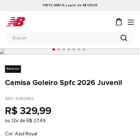
FRETE GRÁTIS a partir de R$ 599,99
Nova cor
Camisa Goleiro Spfc 2026 Juvenil
SKU
: 
4282362
R$
329
,
99
ou
12
x de
R$
27
,
49
Cor
Azul Royal