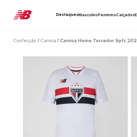
Destaques
Masculino
Feminino
Calçados
E
Confecção
Camisa
Camisa Home Torcedor Spfc 2026