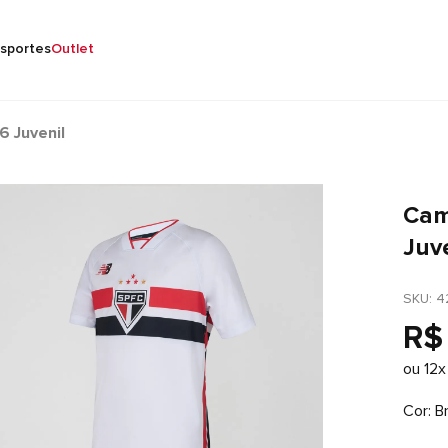
sportes
Outlet
 Juvenil
Cam
Juv
SKU
: 
4
R$
ou
12
x
Cor
B