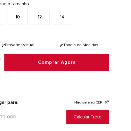
ione o tamanho
10
12
14
Provador Virtual
Tabela de Medidas
Comprar Agora
gar para:
Não sei meu CEP