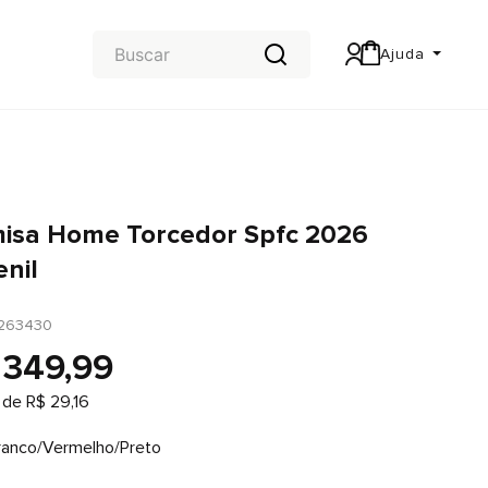
Ajuda
Central de Ajuda
Carteira & Trocas e devoluções
isa Home Torcedor Spfc 2026
enil
263430
349
,
99
 de
R$
29
,
16
ranco/Vermelho/Preto