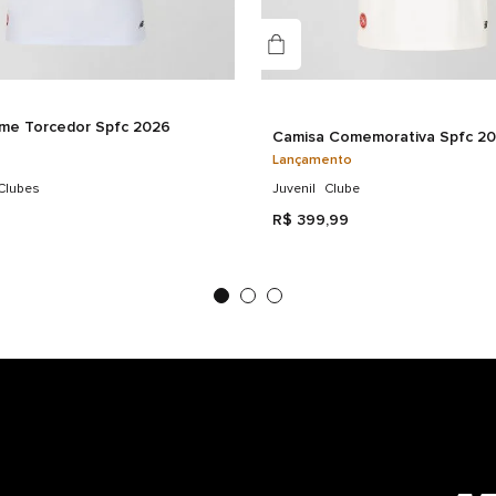
me Torcedor Spfc 2026
Camisa Comemorativa Spfc 20
Lançamento
Clubes
Juvenil
Clube
R$
399
,
99