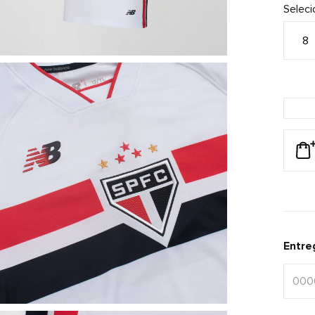
Selec
8
Entre