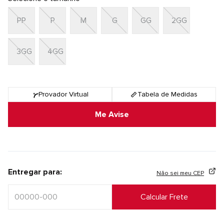
PP
P
M
G
GG
2GG
3GG
4GG
Provador Virtual
Tabela de Medidas
Me Avise
Entregar para:
Não sei meu CEP