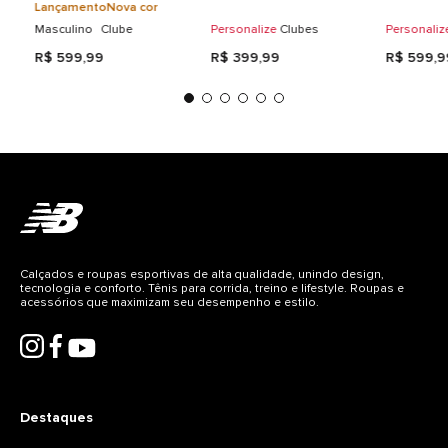
2026 Masculina
Masculina
Masculin
Lançamento
Nova cor
● Nunca lavar a seco.
Masculino
Clube
Personalize
Clubes
Personaliz
● Em secadoras, uso de temperaturas entre 50 e 60o
C
R$
599
,
99
R$
399
,
99
R$
599
,
9
● Ferro de passar não deve ter contato com o
transfer.
Armazenagem:
A condições ideais para
armazenagem deste filme são umidade relativa do ar
abaixo de 70% e temperatura abaixo de 26°C. Evite a
luz solar direta.
Calçados e roupas esportivas de alta qualidade, unindo design,
tecnologia e conforto. Tênis para corrida, treino e lifestyle. Roupas e
acessórios que maximizam seu desempenho e estilo.
Destaques