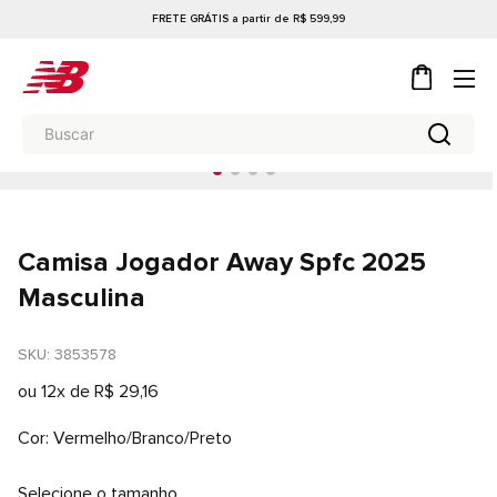
FRETE GRÁTIS a partir de R$ 599,99
Camisa Jogador Away Spfc 2025
Masculina
SKU
: 
3853578
ou
12
x de
R$
29
,
16
Cor
Vermelho/Branco/Preto
Selecione o tamanho