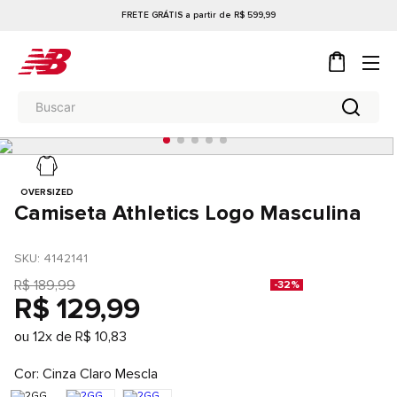
FRETE GRÁTIS a partir de R$ 599,99
OVERSIZED
Camiseta Athletics Logo Masculina
SKU
: 
4142141
R$
189
,
99
-
32%
R$
129
,
99
ou
12
x de
R$
10
,
83
Cor
Cinza Claro Mescla