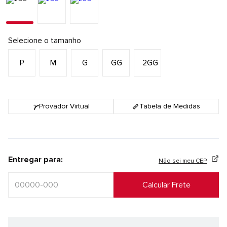
Selecione o tamanho
P
M
G
GG
2GG
Provador Virtual
Tabela de Medidas
Entregar para:
Não sei meu CEP