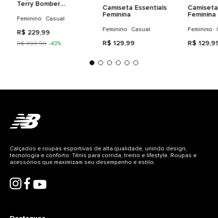
Terry Bomber
Camiseta Essentials
Camiseta 
Feminina
Feminina
Feminina
Feminino
Casual
Feminino
Casual
Feminino
R$
229
,
99
R$
129
,
99
R$
129
,
9
R$
399
,
99
-
43%
Calçados e roupas esportivas de alta qualidade, unindo design,
tecnologia e conforto. Tênis para corrida, treino e lifestyle. Roupas e
acessórios que maximizam seu desempenho e estilo.