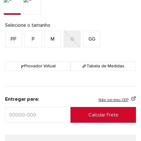
Selecione o tamanho
PP
P
M
G
GG
Provador Virtual
Tabela de Medidas
Entregar para:
Não sei meu CEP