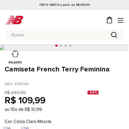
FRETE GRÁTIS a partir de R$ 599,99
RELAXED
Camiseta French Terry Feminina
SKU
: 
4141140
R$
249
,
99
-
56%
R$
109
,
99
ou
10
x de
R$
10
,
99
Cor
Cinza Claro Mescla