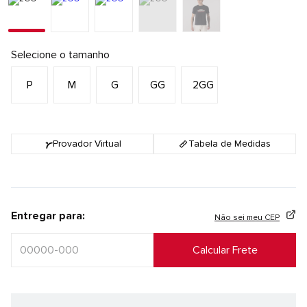
Selecione o tamanho
P
M
G
GG
2GG
Provador Virtual
Tabela de Medidas
Entregar para:
Não sei meu CEP