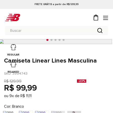
FRETE GRÁTIS a partir de R$ 599,99
REGULAR
Camiseta Linear Lines Masculina
RELAXED
SKU
: 
3994743
R$
129
,
99
-
23%
R$
99
,
99
ou
9
x de
R$
11
,
11
Cor
Branco