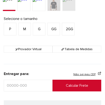
Selecione o tamanho
P
M
G
GG
2GG
Provador Virtual
Tabela de Medidas
Entregar para:
Não sei meu CEP