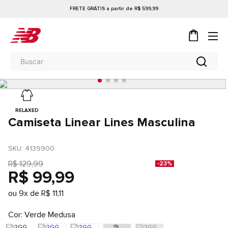
FRETE GRÁTIS a partir de R$ 599,99
RELAXED
Camiseta Linear Lines Masculina
SKU
: 
4139900
R$
129
,
99
-
23%
R$
99
,
99
ou
9
x de
R$
11
,
11
Cor
Verde Medusa