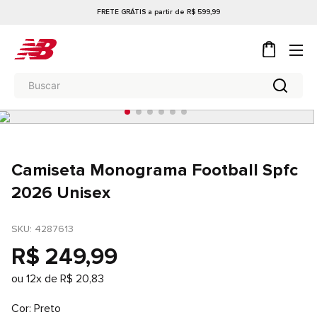
FRETE GRÁTIS a partir de R$ 599,99
Camiseta Monograma Football Spfc
2026 Unisex
SKU
: 
4287613
R$
249
,
99
ou
12
x de
R$
20
,
83
Cor
Preto