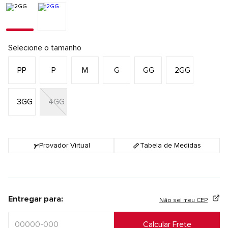
Selecione o tamanho
PP
P
M
G
GG
2GG
3GG
4GG
Provador Virtual
Tabela de Medidas
Entregar para:
Não sei meu CEP