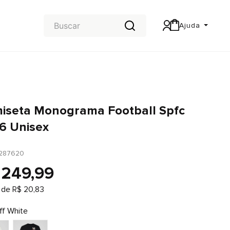
Ajuda
Central de Ajuda
Carteira & Trocas e devoluções
iseta Monograma Football Spfc
6 Unisex
287620
249
,
99
 de
R$
20
,
83
ff White