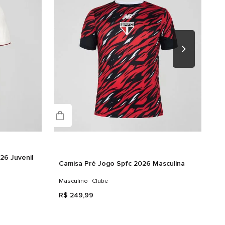
lusiva Salve o Tricolor Paulista na barra.
nero
sex
alhes do produto
PO: 100% ALGODAO
26 Juvenil
Camisa Pré Jogo Spfc 2026 Masculina
Masculino
Clube
R$
249
,
99