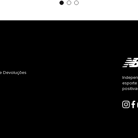
s e Devoluções
Indepen
esporte
positiv