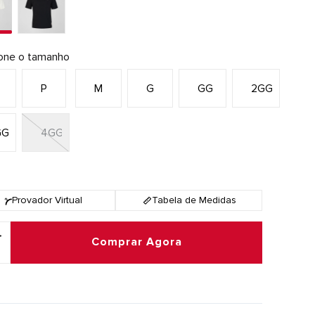
ione o tamanho
P
P
M
G
GG
2GG
GG
4GG
Provador Virtual
Tabela de Medidas
Comprar Agora