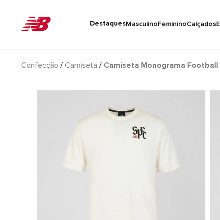
Destaques
Masculino
Feminino
Calçados
E
Confecção
Camiseta
Camiseta Monograma Football 