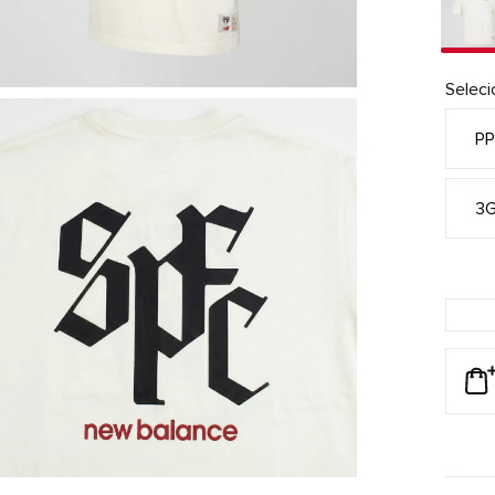
Selec
P
3