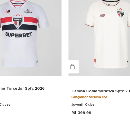
exc
Gê
Uni
Det
COR
me Torcedor Spfc 2026
Camisa Comemorativa Spfc 20
Lançamento
Nova cor
Clubes
Juvenil
Clube
R$
399
,
99