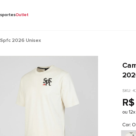
sportes
Outlet
Spfc 2026 Unisex
Cam
202
SKU
: 
4
R$
ou
12
x
Cor
O