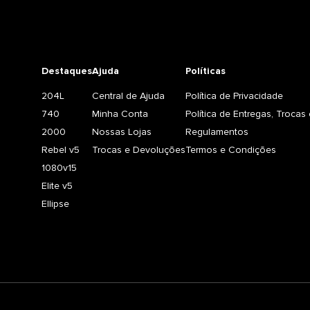
Destaques
Ajuda
Políticas
204L
Central de Ajuda
Política de Privacidade
740
Minha Conta
Política de Entregas, Troca
2000
Nossas Lojas
Regulamentos
Rebel v5
Trocas e Devoluções
Termos e Condições
1080v15
Elite v5
Ellipse