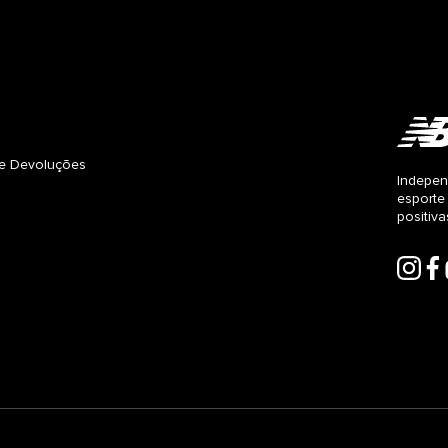
s e Devoluções
Indepen
esporte
positiv