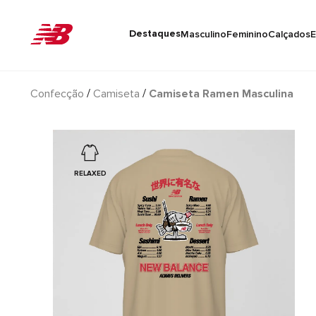
Destaques
Masculino
Feminino
Calçados
E
Confecção
Camiseta
Camiseta Ramen Masculina
RELAXED