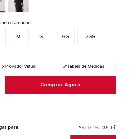
ione o tamanho
M
G
GG
2GG
Provador Virtual
Tabela de Medidas
Comprar Agora
gar para:
Não sei meu CEP