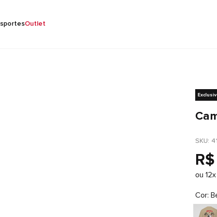
sportes
Outlet
Exclusi
Cam
SKU
: 
4
R$
ou
12
x
Cor
B