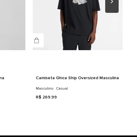
nologias
RELAXED
ina
Camiseta Ghica Ship Oversized Masculina
Masculino
Casual
R$
269
,
99