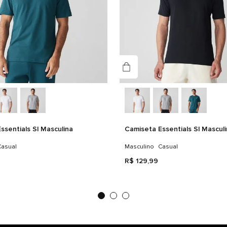
Tec
ssentials Sl Masculina
Camiseta Essentials Sl Mascul
asual
Masculino
Casual
R$
129
,
99