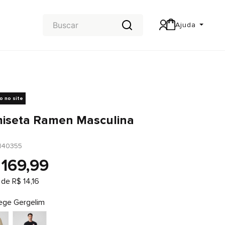
Ajuda
Central de Ajuda
Carteira & Trocas e devoluções
vo no site
iseta Ramen Masculina
140355
169
,
99
 de
R$
14
,
16
ege Gergelim