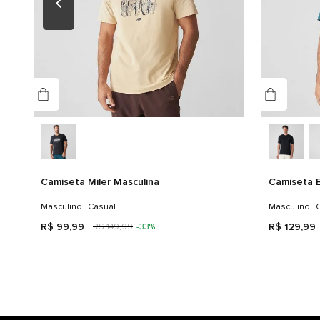
Camiseta Miler Masculina
Camiseta E
Masculino
Casual
Masculino
C
R$
99
,
99
R$
129
,
99
R$
149
,
99
-
33%