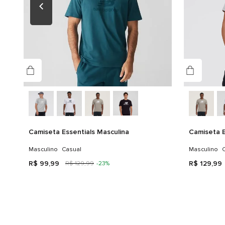
Camiseta Essentials Masculina
Camiseta E
Masculino
Casual
Masculino
C
R$
99
,
99
R$
129
,
99
R$
129
,
99
-
23%