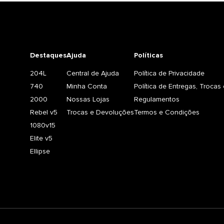
Destaques
Ajuda
Políticas
204L
Central de Ajuda
Política de Privacidade
740
Minha Conta
Política de Entregas, Troca
2000
Nossas Lojas
Regulamentos
Rebel v5
Trocas e Devoluções
Termos e Condições
1080v15
Elite v5
Ellipse