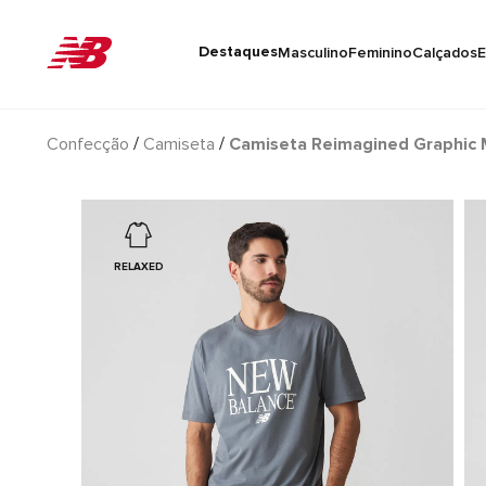
Destaques
Masculino
Feminino
Calçados
E
Confecção
Camiseta
Camiseta Reimagined Graphic 
RELAXED