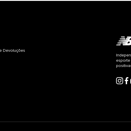
s e Devoluções
Indepen
esporte
positiv