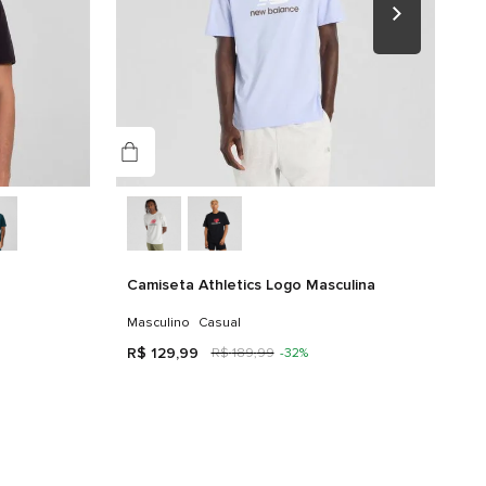
nologias
RELAXED
Camiseta Athletics Logo Masculina
Masculino
Casual
R$
129
,
99
R$
189
,
99
-
32%