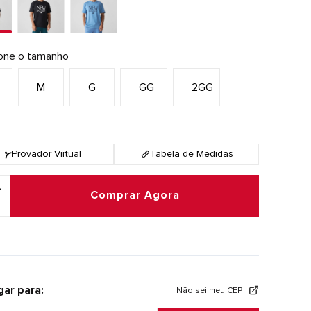
ione o tamanho
M
G
GG
2GG
Provador Virtual
Tabela de Medidas
Comprar Agora
gar para:
Não sei meu CEP