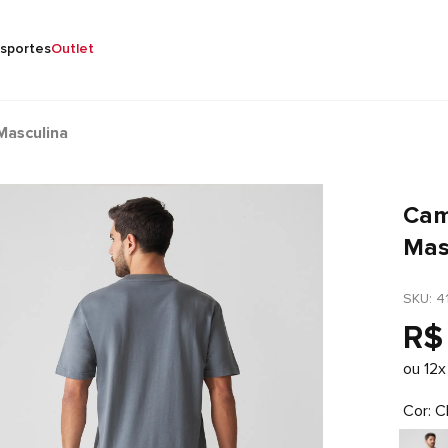
sportes
Outlet
Masculina
Cam
Mas
SKU
: 
4
R$
ou
12
x
Cor
C