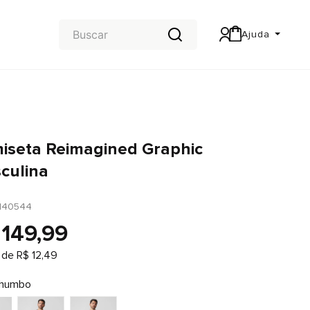
Ajuda
Central de Ajuda
Carteira & Trocas e devoluções
iseta Reimagined Graphic
culina
140544
149
,
99
 de
R$
12
,
49
humbo