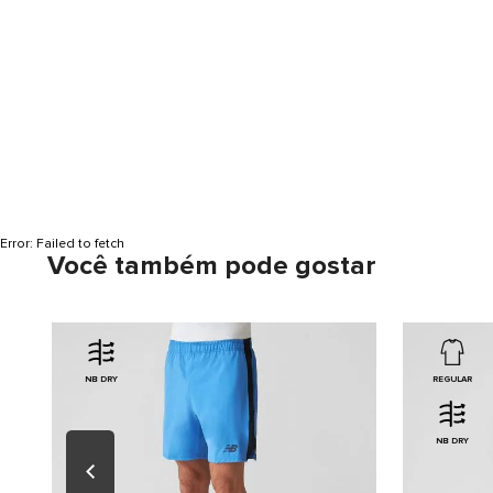
Error:
Failed to fetch
Você também pode gostar
NB DRY
REGULAR
NB DRY