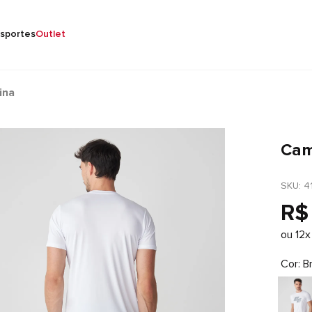
sportes
Outlet
ina
Cam
SKU
: 
4
R$
ou
12
x
Cor
B