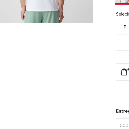
Selec
P
Entre