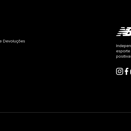
s e Devoluções
Indepen
esporte
positiv