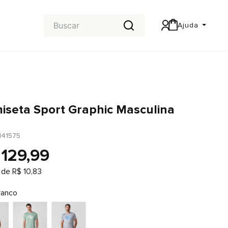
Ajuda
Central de Ajuda
Carteira & Trocas e devoluções
iseta Sport Graphic Masculina
141575
129
,
99
 de
R$
10
,
83
ranco