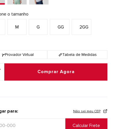
ione o tamanho
M
G
GG
2GG
Provador Virtual
Tabela de Medidas
Comprar Agora
gar para:
Não sei meu CEP