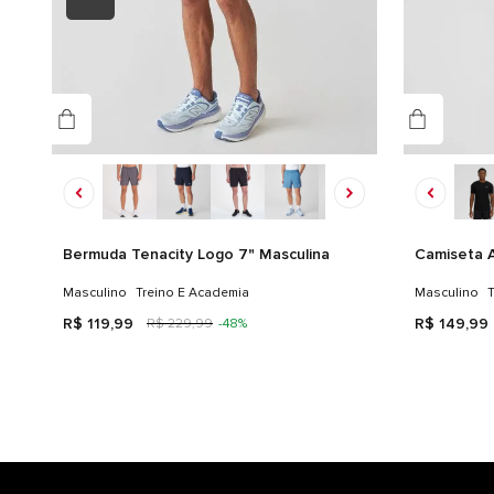
Bermuda Tenacity Logo 7" Masculina
Camiseta A
Masculino
Treino E Academia
Masculino
T
R$
119
,
99
R$
149
,
99
R$
229
,
99
-
48%