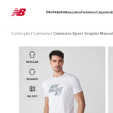
Destaques
Masculino
Feminino
Calçados
E
Confecção
Camiseta
Camiseta Sport Graphic Mascul
REGULAR
RELAXED
NB DRY