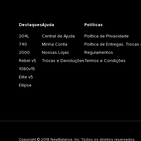
Destaques
Ajuda
Políticas
204L
Central de Ajuda
Política de Privacidade
740
Minha Conta
Política de Entregas, Troca
2000
Nossas Lojas
Regulamentos
Rebel v5
Trocas e Devoluções
Termos e Condições
1080v15
Elite v5
Ellipse
Copyright © 2018 NewBalance, Inc. Todos os direitos reservados.