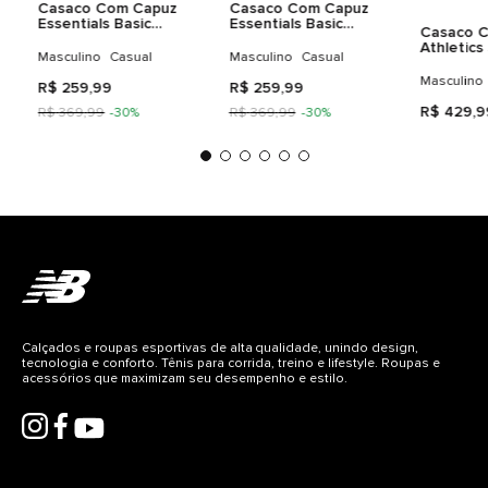
Casaco Com Capuz
Casaco Com Capuz
Essentials Basic
Essentials Basic
Casaco 
Masculino
Masculino
Athletics
Masculino
Casual
Masculino
Casual
Masculin
Masculino
R$
259
,
99
R$
259
,
99
R$
429
,
9
R$
369
,
99
-
30%
R$
369
,
99
-
30%
Calçados e roupas esportivas de alta qualidade, unindo design,
tecnologia e conforto. Tênis para corrida, treino e lifestyle. Roupas e
acessórios que maximizam seu desempenho e estilo.