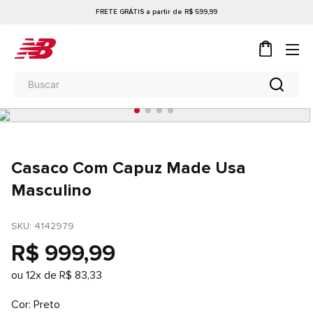
FRETE GRÁTIS a partir de R$ 599,99
Casaco Com Capuz Made Usa
Masculino
SKU
: 
4142979
R$
999
,
99
ou
12
x de
R$
83
,
33
Cor
Preto