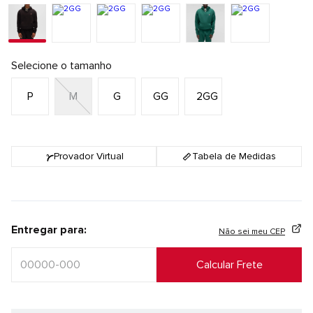
Selecione o tamanho
P
M
G
GG
2GG
Provador Virtual
Tabela de Medidas
Entregar para:
Não sei meu CEP