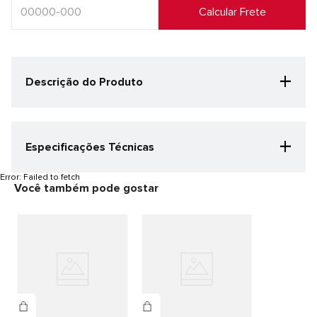
+
Descrição do Produto
+
Especificações Técnicas
Categoria Especificação
Error:
Failed to fetch
Você também pode gostar
Football
Cor
Rosa Neon/Bege Claro
Gênero
Unisex
Detalhes do produto
CABEDAL: 100% SINTETICO PALMILHA/FORRO: 100% TEXTIL SOLA:
100% BORRACHA