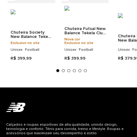
Chuteira Futsal New
Chuteira Society
Balance Tekela Club
Chuteira 
New Balance Tekela
Id Unisex
Nova cor
New Bala
Club Tf Unisex
Exclusivo no site
Exclusivo no site
Club Tf U
Unisex
Football
Unisex
Football
Unisex
Fo
R$
399
,
99
R$
399
,
99
R$
379
,
9
Calçados e roupas esportivas de alta qualidade, unindo design,
tecnologia e conforto. Tênis para corrida, treino e lifestyle. Roupas e
acessórios que maximizam seu desempenho e estilo.