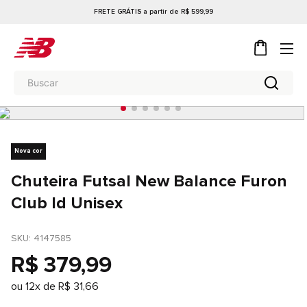
FRETE GRÁTIS a partir de R$ 599,99
Nova cor
Chuteira Futsal New Balance Furon
Club Id Unisex
SKU
: 
4147585
R$
379
,
99
ou
12
x de
R$
31
,
66