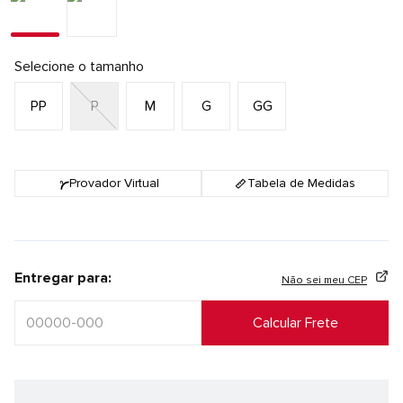
Selecione o tamanho
PP
P
M
G
GG
Provador Virtual
Tabela de Medidas
Entregar para:
Não sei meu CEP