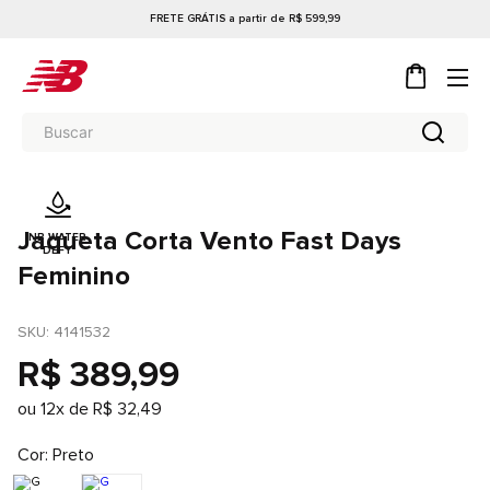
FRETE GRÁTIS a partir de R$ 599,99
Jaqueta Corta Vento Fast Days
NB WATER
DEFY
Feminino
SKU
: 
4141532
R$
389
,
99
ou
12
x de
R$
32
,
49
Cor
Preto