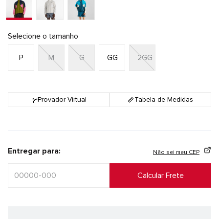
Selecione o tamanho
P
M
G
GG
2GG
Provador Virtual
Tabela de Medidas
Entregar para:
Não sei meu CEP