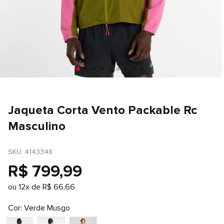
Jaqueta Corta Vento Packable Rc
Masculino
SKU
: 
4143348
R$
799
,
99
ou
12
x de
R$
66
,
66
Cor
Verde Musgo