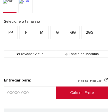
Selecione o tamanho
PP
P
M
G
GG
2GG
Provador Virtual
Tabela de Medidas
Entregar para:
Não sei meu CEP