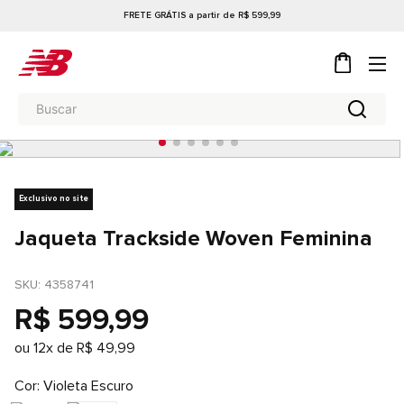
FRETE GRÁTIS a partir de R$ 599,99
Exclusivo no site
Jaqueta Trackside Woven Feminina
SKU
: 
4358741
R$
599
,
99
ou
12
x de
R$
49
,
99
Cor
Violeta Escuro