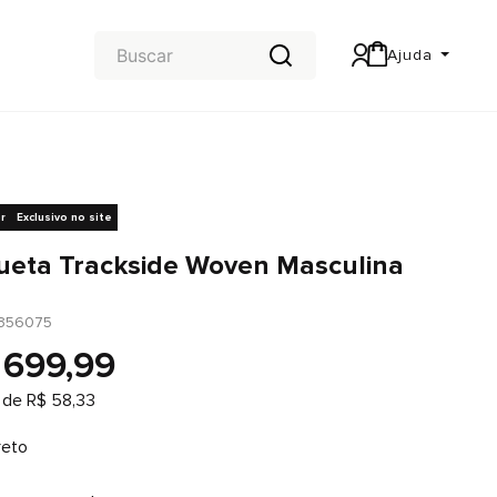
Ajuda
Central de Ajuda
Carteira & Trocas e devoluções
r
Exclusivo no site
ueta Trackside Woven Masculina
356075
699
,
99
 de
R$
58
,
33
reto