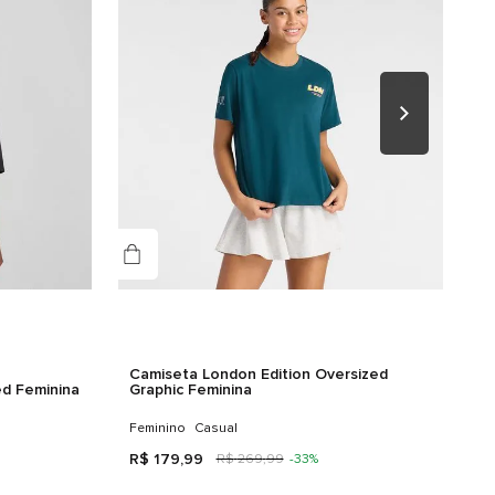
Camiseta London Edition Oversized
d Feminina
Graphic Feminina
Feminino
Casual
R$
179
,
99
R$
269
,
99
-
33%