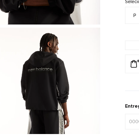
Selec
P
Entre