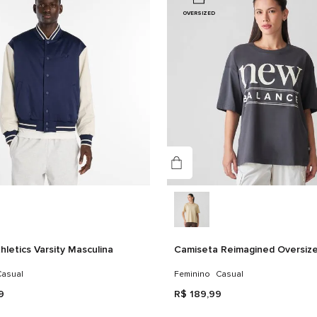
OVERSIZED
hletics Varsity Masculina
Camiseta Reimagined Oversize
asual
Feminino
Casual
9
R$
189
,
99