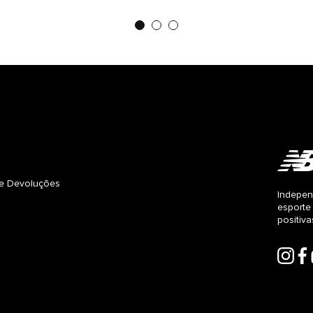
s e Devoluções
Indepen
esporte
positiv