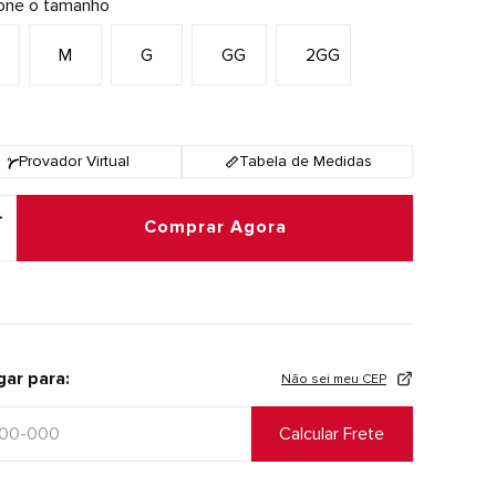
ione o tamanho
M
G
GG
2GG
Provador Virtual
Tabela de Medidas
Comprar Agora
gar para:
Não sei meu CEP