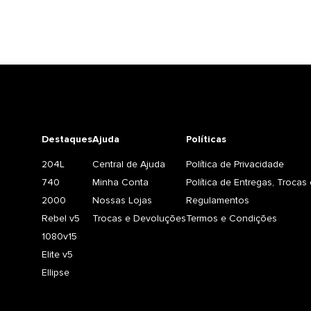
Destaques
Ajuda
Políticas
204L
Central de Ajuda
Política de Privacidade
740
Minha Conta
Política de Entregas, Troca
2000
Nossas Lojas
Regulamentos
Rebel v5
Trocas e Devoluções
Termos e Condições
1080v15
Elite v5
Ellipse