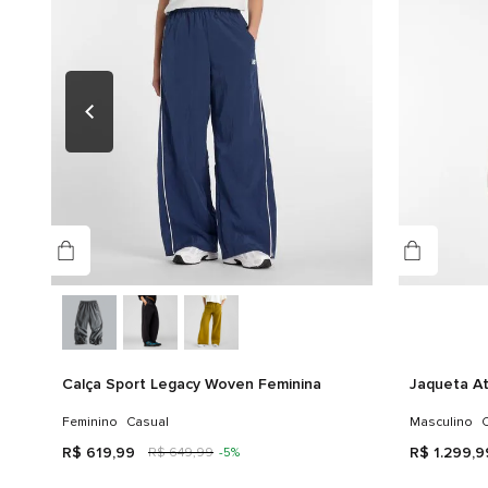
Calça Sport Legacy Woven Feminina
Jaqueta At
Feminino
Casual
Masculino
C
R$
619
,
99
R$
1
.
299
,
9
R$
649
,
99
-
5%