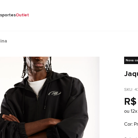
sportes
Outlet
ina
Nova co
Jaq
SKU
: 
4
R$
ou
12
x
Cor
P