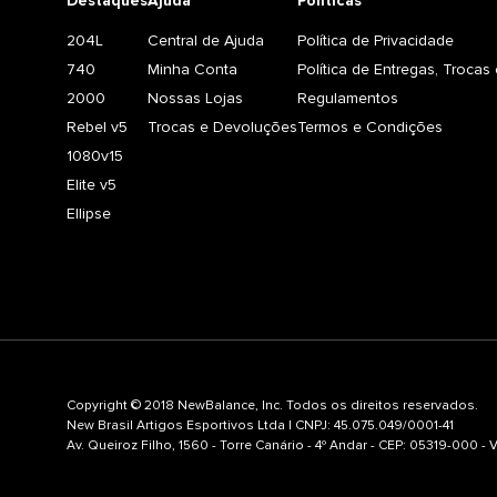
Destaques
Ajuda
Políticas
204L
Central de Ajuda
Política de Privacidade
740
Minha Conta
Política de Entregas, Troca
2000
Nossas Lojas
Regulamentos
Rebel v5
Trocas e Devoluções
Termos e Condições
1080v15
Elite v5
Ellipse
Copyright © 2018 NewBalance, Inc. Todos os direitos reservados.
New Brasil Artigos Esportivos Ltda | CNPJ: 45.075.049/0001-41
Av. Queiroz Filho, 1560 - Torre Canário - 4º Andar - CEP: 05319-000 -