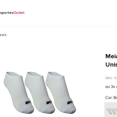
sportes
Outlet
isex
Meia
Uni
SKU
: 
3
ou
3
x
Cor
B