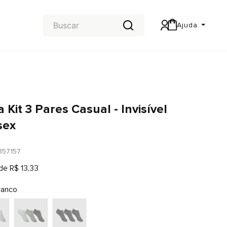
Ajuda
Central de Ajuda
Carteira & Trocas e devoluções
 Kit 3 Pares Casual - Invisível
sex
357157
 de
R$
13
,
33
ranco