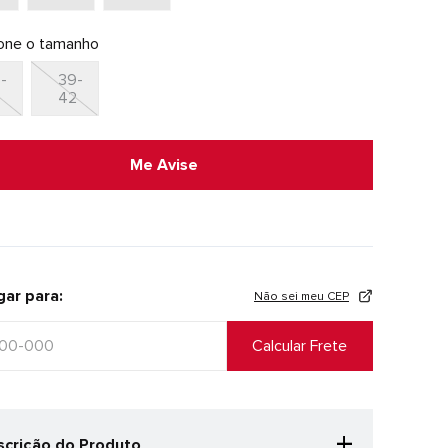
ione o tamanho
-
39-
8
42
Me Avise
gar para:
Não sei meu CEP
+
crição do Produto