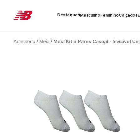
Destaques
Masculino
Feminino
Calçados
E
Acessório
Meia
Meia Kit 3 Pares Casual - Invisível Un