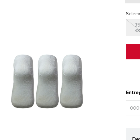
Selec
35
3
Entre
Des