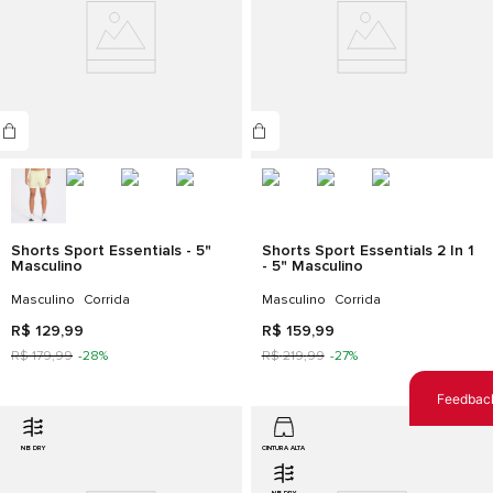
Shorts Sport Essentials - 5"
Shorts Sport Essentials 2 In 1
Masculino
- 5" Masculino
Masculino
Corrida
Masculino
Corrida
R$
129
,
99
R$
159
,
99
R$
179
,
99
-
28%
R$
219
,
99
-
27%
Feedbac
NB DRY
CINTURA ALTA