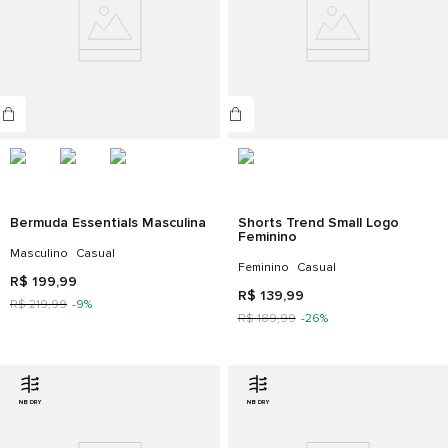
Bermuda Essentials Masculina
Shorts Trend Small Logo
Feminino
Masculino
Casual
Feminino
Casual
R$
199
,
99
R$
139
,
99
R$
219
,
99
-
9%
R$
189
,
99
-
26%
NB DRY
NB DRY