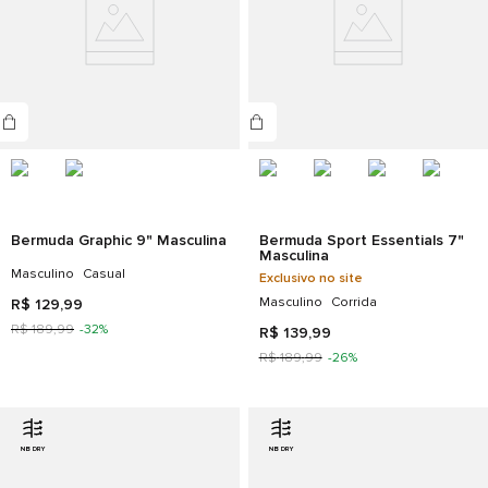
Bermuda Graphic 9" Masculina
Bermuda Sport Essentials 7"
Masculina
Masculino
Casual
Exclusivo no site
Masculino
Corrida
R$
129
,
99
R$
189
,
99
-
32%
R$
139
,
99
R$
189
,
99
-
26%
NB DRY
NB DRY