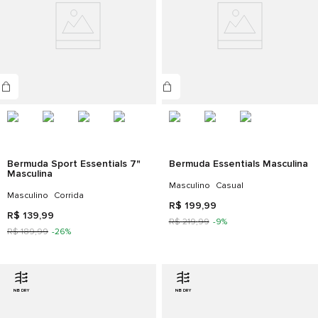
Bermuda Sport Essentials 7"
Bermuda Essentials Masculina
Masculina
Masculino
Casual
Masculino
Corrida
R$
199
,
99
R$
139
,
99
R$
219
,
99
-
9%
R$
189
,
99
-
26%
NB DRY
NB DRY