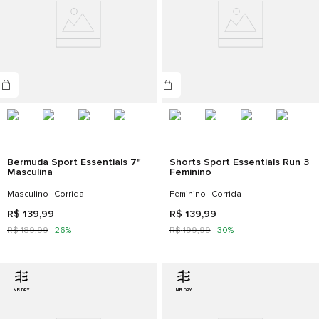
Bermuda Sport Essentials 7"
Shorts Sport Essentials Run 3
Masculina
Feminino
Masculino
Corrida
Feminino
Corrida
R$
139
,
99
R$
139
,
99
R$
189
,
99
-
26%
R$
199
,
99
-
30%
NB DRY
NB DRY