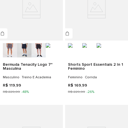
Bermuda Tenacity Logo 7"
Shorts Sport Essentials 2 In 1
Masculina
Feminino
Masculino
Treino E Academia
Feminino
Corrida
R$
119
,
99
R$
169
,
99
R$
229
,
99
-
48%
R$
229
,
99
-
26%