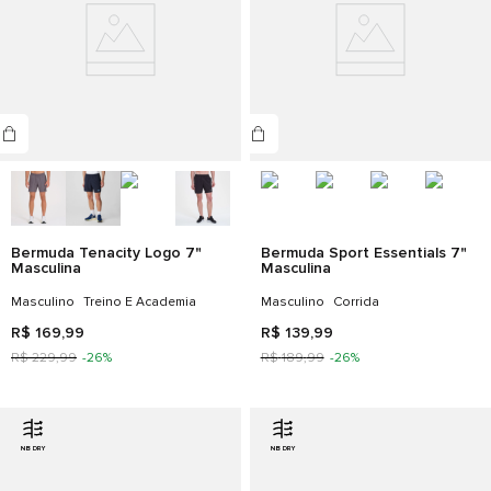
Bermuda Tenacity Logo 7"
Bermuda Sport Essentials 7"
Masculina
Masculina
Masculino
Treino E Academia
Masculino
Corrida
R$
169
,
99
R$
139
,
99
R$
229
,
99
-
26%
R$
189
,
99
-
26%
NB DRY
NB DRY