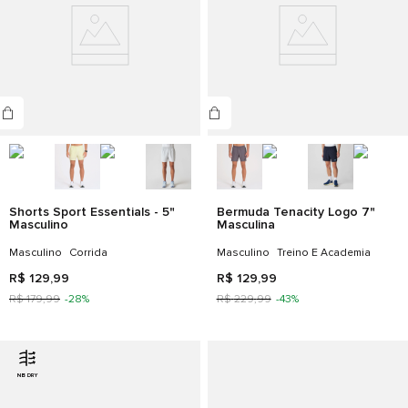
Shorts Sport Essentials - 5"
Bermuda Tenacity Logo 7"
Masculino
Masculina
Masculino
Corrida
Masculino
Treino E Academia
R$
129
,
99
R$
129
,
99
R$
179
,
99
-
28%
R$
229
,
99
-
43%
NB DRY