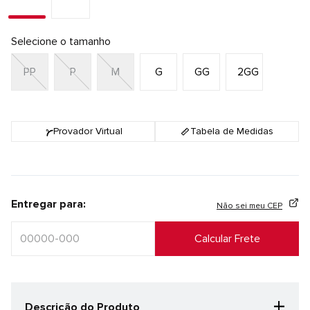
Selecione o tamanho
PP
P
M
G
GG
2GG
Provador Virtual
Tabela de Medidas
Entregar para:
Não sei meu CEP
+
Descrição do Produto