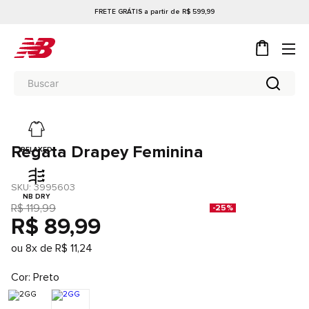
FRETE GRÁTIS a partir de R$ 599,99
Regata Drapey Feminina
RELAXED
SKU
: 
3995603
NB DRY
R$
119
,
99
-
25%
R$
89
,
99
ou
8
x de
R$
11
,
24
Cor
Preto