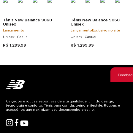
Tênis New Balance 9060
Tênis New Balance 9060
Unisex
Unisex
Lançamento
Lançamento
Exclusivo no site
Unisex
Casual
Unisex
Casual
R$
1
.
299
,
99
R$
1
.
299
,
99
Feedbac
Calçados e roupas esportivas de alta qualidade, unindo design,
tecnologia e conforto. Tênis para corrida, treino e lifestyle. Roupas e
acessórios que maximizam seu desempenho e estilo.