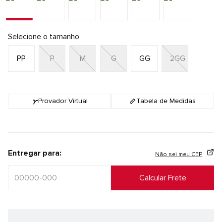
Selecione o tamanho
PP
P
M
G
GG
2GG
Provador Virtual
Tabela de Medidas
Entregar para:
Não sei meu CEP