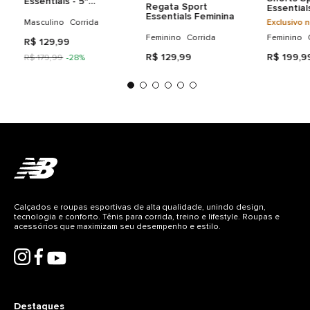
Essentials - 5"
Regata Sport
Essential
Masculino
Essentials Feminina
Feminino
Masculino
Corrida
Exclusivo n
Feminino
Corrida
Feminino
R$
129
,
99
R$
129
,
99
R$
199
,
9
R$
179
,
99
-
28%
Calçados e roupas esportivas de alta qualidade, unindo design,
tecnologia e conforto. Tênis para corrida, treino e lifestyle. Roupas e
acessórios que maximizam seu desempenho e estilo.
Destaques