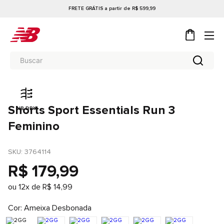
FRETE GRÁTIS a partir de R$ 599,99
Shorts Sport Essentials Run 3
NB DRY
Feminino
SKU
: 
3764114
R$
179
,
99
ou
12
x de
R$
14
,
99
Cor
Ameixa Desbonada