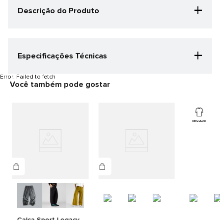
+
Descrição do Produto
Inspirado no passado atlético, com cortes modernos e
relevantes, o Shorts Feminino New Balance Trackside
Woven permite que nossos consumidores mais jovens
+
Especificações Técnicas
se sintam confiantes e relevantes. Confeccionado em
poliéster, possui detalhes em debrum, color blocking,
Categoria Especificação
bolsos laterais, cós elástico, cordão interno e logo NB
Error:
Failed to fetch
na coxa.
Você também pode gostar
Casual
Cor
Preto Cimento
Gênero
REGULAR
Feminino
Detalhes do produto
CORPO: 100% POLIESTER
Calça Sport Legacy