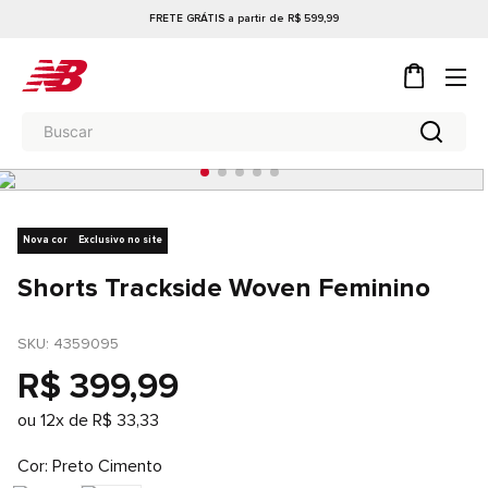
FRETE GRÁTIS a partir de R$ 599,99
Nova cor
Exclusivo no site
Shorts Trackside Woven Feminino
SKU
: 
4359095
R$
399
,
99
ou
12
x de
R$
33
,
33
Cor
Preto Cimento