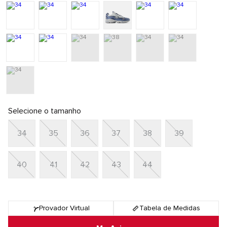
Selecione o tamanho
34
35
36
37
38
39
40
41
42
43
44
Provador Virtual
Tabela de Medidas