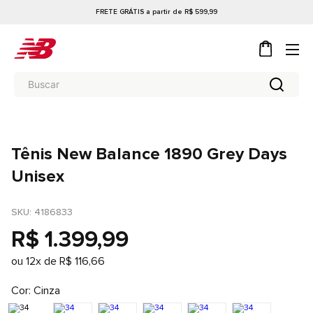
FRETE GRÁTIS a partir de R$ 599,99
Tênis New Balance 1890 Grey Days
Unisex
SKU
: 
4186833
R$
1
.
399
,
99
ou
12
x de
R$
116
,
66
Cor
Cinza