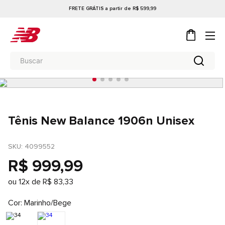
FRETE GRÁTIS a partir de R$ 599,99
Tênis New Balance 1906n Unisex
SKU
: 
4099552
R$
999
,
99
ou
12
x de
R$
83
,
33
Cor
Marinho/Bege