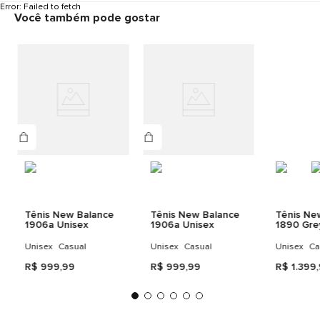
Error:
Failed to fetch
Você também pode gostar
Tênis New Balance
Tênis New Balance
Tênis Ne
1906a Unisex
1906a Unisex
1890 Gre
Unisex
Unisex
Casual
Unisex
Casual
Unisex
Ca
R$
999
,
99
R$
999
,
99
R$
1
.
399
,