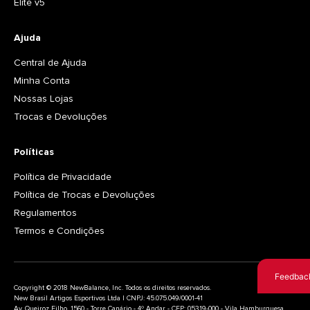
Elite v5
Ajuda
Central de Ajuda
Minha Conta
Nossas Lojas
Trocas e Devoluções
Políticas
Política de Privacidade
Política de Trocas e Devoluções
Regulamentos
Termos e Condições
Feedbac
Copyright © 2018 NewBalance, Inc. Todos os direitos reservados.
New Brasil Artigos Esportivos Ltda | CNPJ: 45.075.049/0001-41
Av. Queiroz Filho, 1560 - Torre Canário - 4º Andar - CEP: 05319-000 - Vila Hamburguesa,