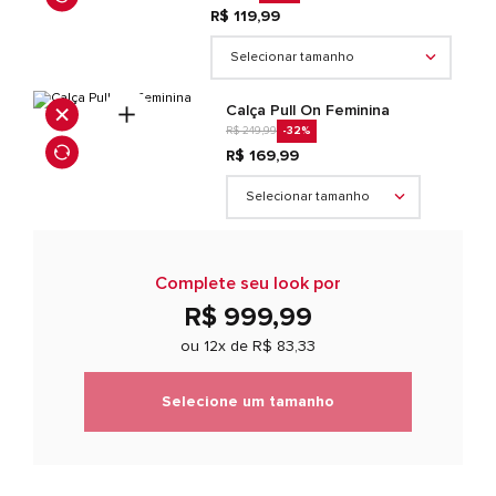
couro suíno e malha (mesh).
R$ 119,99
Selecionar tamanho
Calça Pull On Feminina
R$ 249,99
-32
%
R$ 169,99
Selecionar tamanho
Complete seu look por
R$ 999,99
ou 12x de
R$ 83,33
Selecione um tamanho