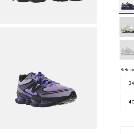
Selec
3
4