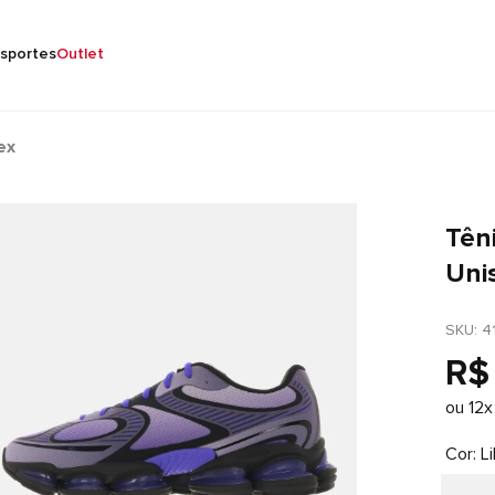
sportes
Outlet
ex
Tên
Uni
SKU
: 
4
R$
ou
12
x
Cor
L