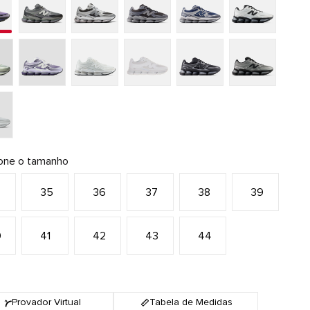
ione o tamanho
4
35
36
37
38
39
0
41
42
43
44
Provador Virtual
Tabela de Medidas