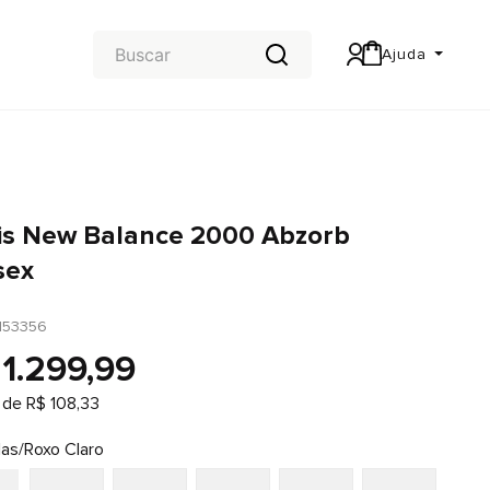
Ajuda
Central de Ajuda
Carteira & Trocas e devoluções
is New Balance 2000 Abzorb
sex
153356
1
.
299
,
99
 de
R$
108
,
33
ilas/Roxo Claro