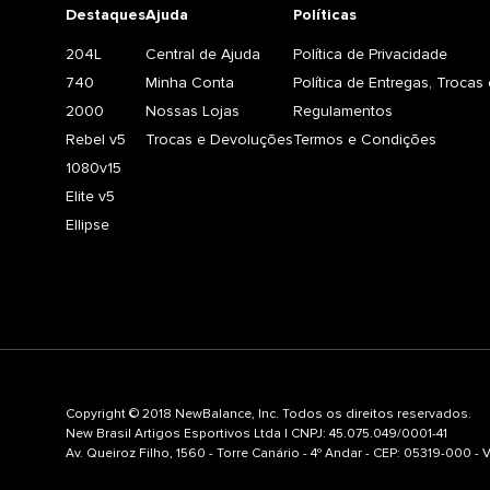
Destaques
Ajuda
Políticas
204L
Central de Ajuda
Política de Privacidade
740
Minha Conta
Política de Entregas, Troca
2000
Nossas Lojas
Regulamentos
Rebel v5
Trocas e Devoluções
Termos e Condições
1080v15
Elite v5
Ellipse
Copyright © 2018 NewBalance, Inc. Todos os direitos reservados.
New Brasil Artigos Esportivos Ltda | CNPJ: 45.075.049/0001-41
Av. Queiroz Filho, 1560 - Torre Canário - 4º Andar - CEP: 05319-000 -