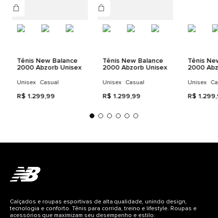
com cápsulas ABZORB SBS;
• Solado segmentado com suporte Stability Web;
• Entressola com detalhes esculpidos;
• Detalhes refletivos.
Tênis New Balance
Tênis New Balance
Tênis Ne
2000 Abzorb Unisex
2000 Abzorb Unisex
2000 Abz
Unisex
Casual
Unisex
Casual
Unisex
Ca
R$
1
.
299
,
99
R$
1
.
299
,
99
R$
1
.
299
,
Calçados e roupas esportivas de alta qualidade, unindo design,
tecnologia e conforto. Tênis para corrida, treino e lifestyle. Roupas e
acessórios que maximizam seu desempenho e estilo.