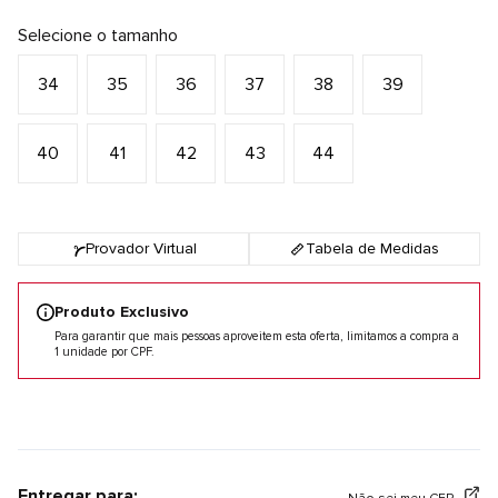
Selecione o tamanho
34
35
36
37
38
39
40
41
42
43
44
Provador Virtual
Tabela de Medidas
Produto Exclusivo
Para garantir que mais pessoas aproveitem esta oferta, limitamos a compra a
1 unidade por CPF.
Entregar para: