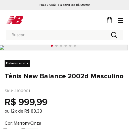
FRETE GRÁTIS a partir de R$ 599,99
Exclusivo no site
Tênis New Balance 2002d Masculino
SKU
: 
4100901
R$
999
,
99
ou
12
x de
R$
83
,
33
Cor
Marrom/Cinza